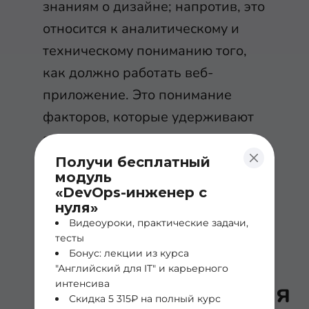
знаниям о дизайне; напротив, это
относится к аналитическому и
техническому пониманию того,
как должно работать веб-
приложение. Это понимание
факторов, которые удерживают
пользователей на сайте,
помогают им найти то, что они
Получи бесплатный
модуль
ищут, и оптимизируют
«DevOps-инженер с
поддерживаемые функции.
нуля»
Видеоуроки, практические задачи,
тесты
Бонус: лекции из курса
5. Языки
"Английский для IT" и карьерного
программирования
интенсива
Скидка 5 315₽ на полный курс