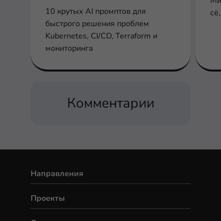
Ми
10 крутых AI промптов для
сё
быстрого решения проблем
ми
Kubernetes, CI/CD, Terraform и
ми
мониторинга
че
об
Комментарии
Направления
Проекты