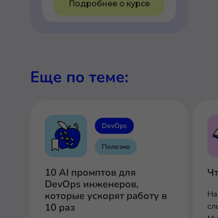
Подробнее о курсе
Еще по теме:
DevOps
Полезно
10 AI промптов для
Чт
DevOps инженеров,
На
которые ускорят работу в
10 раз
сл