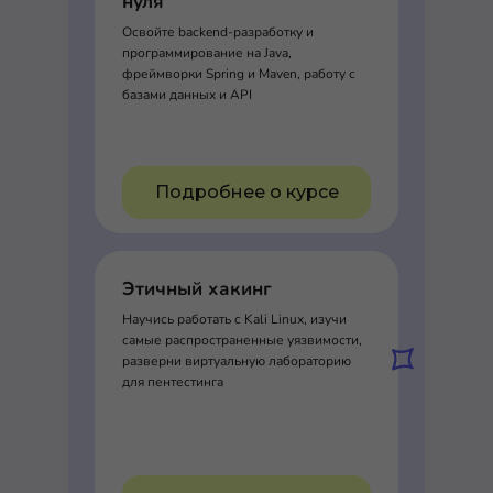
нуля
Освойте backend-разработку и
программирование на Java,
фреймворки Spring и Maven, работу с
базами данных и API
Подробнее о курсе
Этичный хакинг
Научись работать с Kali Linux, изучи
самые распространенные уязвимости,
разверни виртуальную лабораторию
для пентестинга