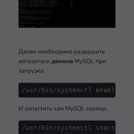
Далее необходимо разрешить
автозапуск
демона
MySQL при
загрузке:
/usr/bin/systemctl 
enable
 my
И запустить сам MySQL сервер:
/usr/bin/systemctl start mys