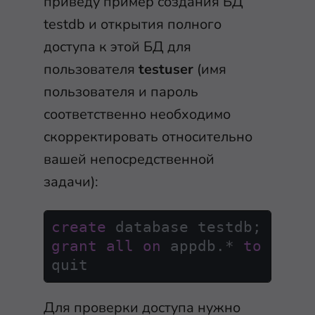
приведу пример создания БД
testdb и открытия полного
доступа к этой БД для
пользователя
testuser
(имя
пользователя и пароль
соответственно необходимо
скорректировать относительно
вашей непосредственной
задачи):
create
grant
all
on
 appdb.
*
to
'tes
quit
Для проверки доступа нужно