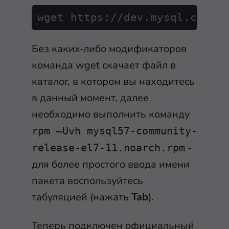
wget https:
/
/
dev.mysql.com
/
g
Без каких-либо модификаторов
команда wget скачает файл в
каталог, в котором вы находитесь
в данный момент, далее
необходимо выполнить команду
rpm –Uvh mysql57-community-
-
release-el7-11.noarch.rpm
для более простого ввода имени
пакета воспользуйтесь
табуляцией (нажать
Tab
).
Теперь подключен официальный