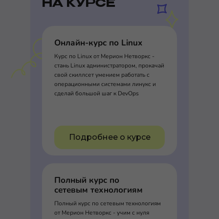
НА КУРСЕ
Онлайн-курс по Linux
Курс по Linux от Мерион Нетворкс -
стань Linux администратором, прокачай
свой скиллсет умением работать с
операционными системами линукс и
сделай большой шаг к DevOps
Подробнее о курсе
Полный курс по
сетевым технологиям
Полный курс по сетевым технологиям
от Мерион Нетворкс - учим с нуля