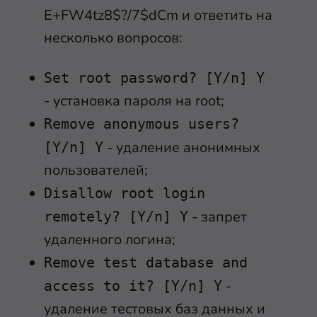
E+FW4tz8$?/7$dCm и ответить на
несколько вопросов:
Set root password? [Y/n] Y
- установка пароля на root;
Remove anonymous users?
- удаление анонимных
[Y/n] Y
пользователей;
Disallow root login
- запрет
remotely? [Y/n] Y
удаленного логина;
Remove test database and
-
access to it? [Y/n] Y
удаление тестовых баз данных и