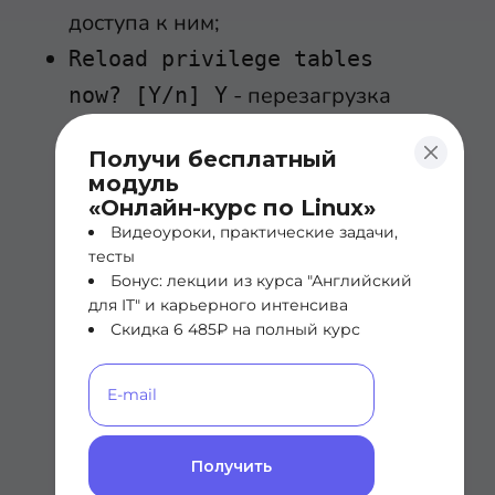
доступа к ним;
Reload privilege tables
- перезагрузка
now? [Y/n] Y
привилегированных таблиц;
Получи бесплатный
модуль
Очень советую пароль придумать
«Онлайн-курс по Linux»
максимально сложный – кроме
Видеоуроки, практические задачи,
тесты
того, по дефолту, у вас не
Бонус: лекции из курса "Английский
получится поставить простой
для IT" и карьерного интенсива
Скидка 6 485₽ на полный курс
пароль.
Создание тестовой базы
Получить
данных и манипуляции с