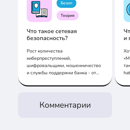
Безоп
Теория
Что такое сетевая
Чт
безопасность?
и 
Рост количества
Хо
киберпреступлений,
«М
шифровальщики, мошенничество
так
и службы поддержки банка - от
ha
всего этого, тебя защитит
пе
специалист по сетевой
вз
безопасности. В статье расскажем
чем они занимаются и что это
Комментарии
такое.