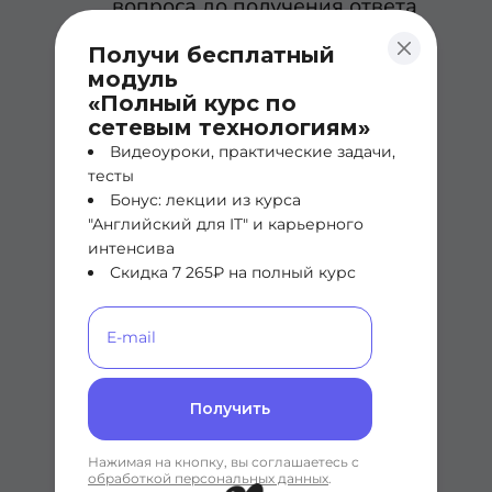
вопроса до получения ответа
суммируется и считается за
Получи бесплатный
время пинга
модуль
«Полный курс по
сетевым технологиям»
Видеоуроки, практические задачи,
тесты
Бонус: лекции из курса
"Английский для IT" и карьерного
интенсива
Скидка 7 265₽ на полный курс
Получить
Темная сторона
Нажимая на кнопку, вы соглашаетесь с
ICMP
обработкой персональных данных
.