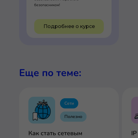
безопасником!
Подробнее о курсе
Еще по теме:
Сети
Полезно
Как стать сетевым
IP