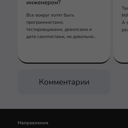
инженером?
Тв
Все вокруг хотят быть
MA
программистами,
А 
тестировщиками, девопсами и
ра
дата саентистами, но довольно
во
редко, когда кто-то заходит в айти
через профессию сетевого
инженера, согласен?
Комментарии
Направления