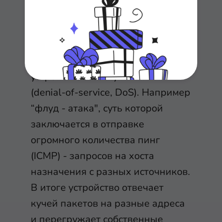
На самом деле, с помощью ICMP
можно провести атаки на сеть.
Эти атаки связаны с отказом
устройства в обслуживании
(denial-of-service, DoS). Например
“флуд - атака", суть которой
заключается в отправке
огромного количества пинг
(ICMP) - запросов на хоста
назначения с разных источников.
В итоге устройство отвечает
кучей пакетов на разные адреса
и перегружает собственные