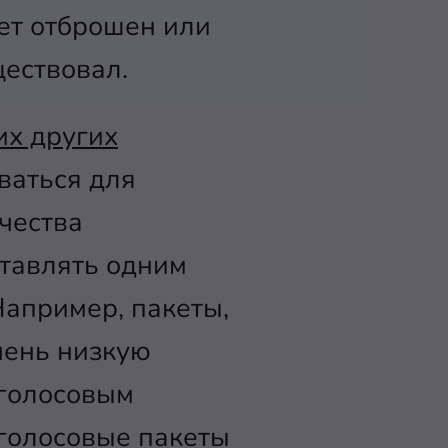
ет отброшен или
ществовал.
их других
ваться для
чества
ставлять одним
Например, пакеты,
чень низкую
 голосовым
 голосовые пакеты