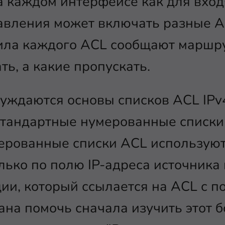
 каждом интерфейсе как для входя
авления может включать разные A
ила каждого ACL сообщают маршру
ть, а какие пропускать.
уждаются основы списков ACL IPv4 
 стандартные нумерованные списки 
рованные списки ACL используют 
лько по полю IP-адреса источника
ии, который ссылается на ACL с 
ана помочь сначала изучить этот б