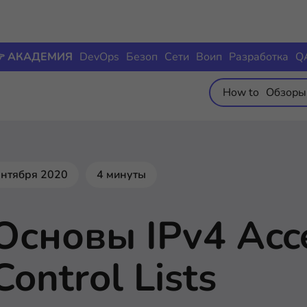
 АКАДЕМИЯ
DevOps
Безоп
Сети
Воип
Разработка
Q
How to
Обзоры
ентября 2020
4 минуты
Основы IPv4 Acc
Control Lists