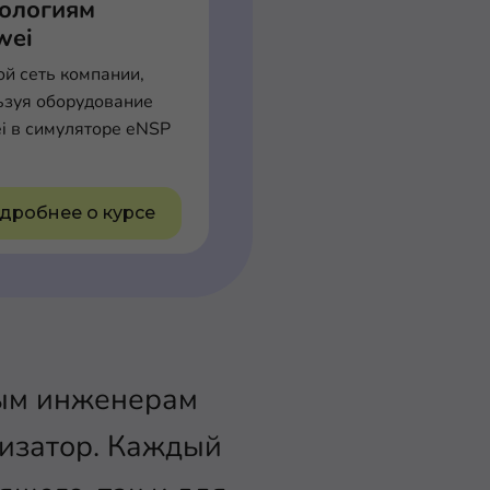
нологиям
wei
ой сеть компании,
ьзуя оборудование
i в симуляторе eNSP
дробнее о курсе
вым инженерам
изатор. Каждый