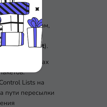
роутер может
р, ACL может
1.1 или пакетам,
в подсети
рта 23 (
Telnet
).
ций в роутерах
пакетов.
ntrol Lists на
на пути пересылки
чения