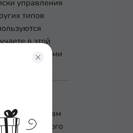
иски управления
ругих типов
спользуются
учаете в этой
ыми параметрами
дминистраторам
етов. Для этого