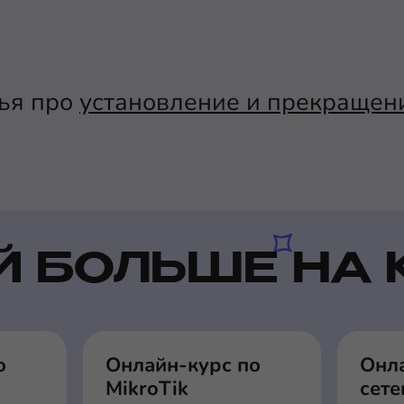
ья про
установление и прекращен
Й БОЛЬШЕ НА 
о
Онлайн-курс по
Онл
MikroTik
сет