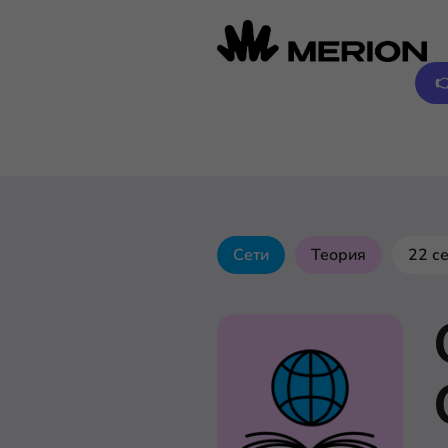

Сети
Теория
22 с