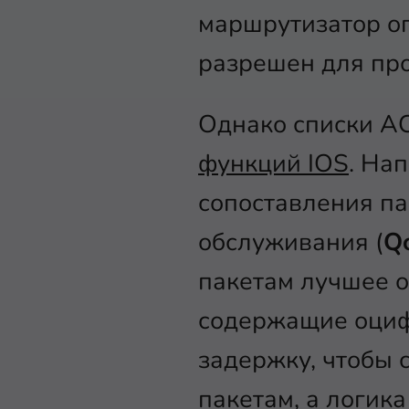
маршрутизатор оп
разрешен для про
Однако списки A
функций IOS
. На
сопоставления па
обслуживания (
Q
пакетам лучшее о
содержащие оциф
задержку, чтобы 
пакетам, а логик