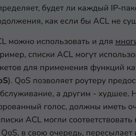
ределяет, будет ли каждый IP-пак
должения, как если бы ACL не су
CL можно использовать и для
мног
пример, списки ACL могут использо
кетов для применения функций ка
oS
). QoS позволяет роутеру предо
бслуживание, а другим - худшее. 
рованный голос, должны иметь о
списки ACL могли соответствовать
а QoS, в свою очередь, пересылает