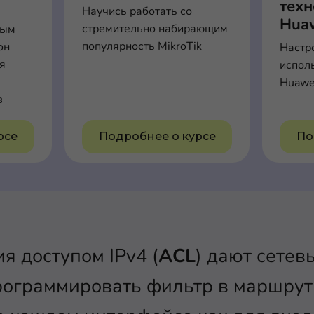
тех
Научись работать со
Hua
стремительно набирающим
вым
популярность MikroTik
он
Настр
ля
испол
Huawe
в
рсе
Подробнее о курсе
По
я доступом IPv4 (
ACL
) дают сете
рограммировать фильтр в маршрут