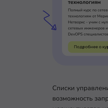
технологиям
Полный курс по сете
технологиям от Мери
Нетворкс - учим с ну
сетевых инженеров и
DevOPS специалисто
Подробнее о ку
Списки управлени
возможность зап