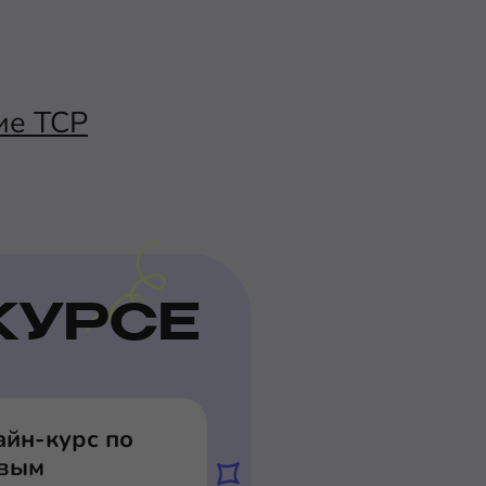
ие TCP
КУРСЕ
айн-курс по
евым