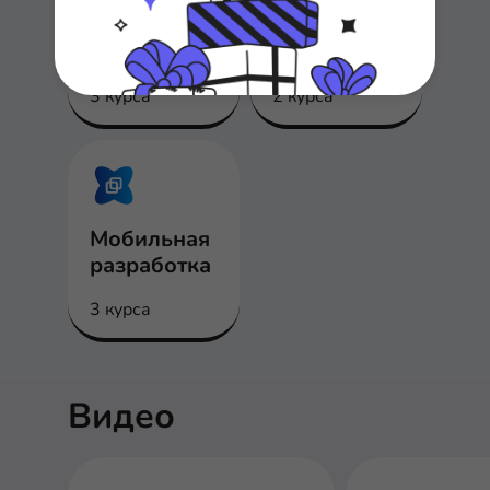
Тестирован
Менеджмен
ие
т
3 курса
2 курса
Мобильная
разработка
3 курса
Видео