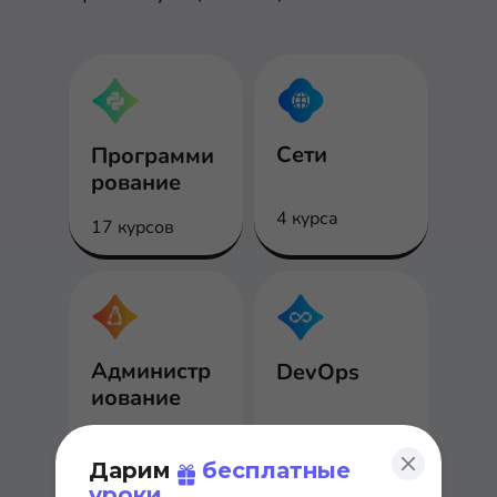
Сети
Программи
рование
4 курса
17 курсов
Администр
DevOps
иование
4 курса
2 курса
Дарим
бесплатные
уроки