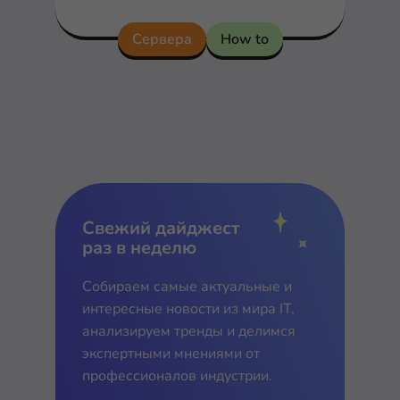
на рынке управления
взаимоотношениями с клиентами
Сервера
How to
системе – Siebel CRM...
Свежий дайджест
раз в неделю
Собираем самые актуальные и
интересные новости из мира IT,
анализируем тренды и делимся
экспертными мнениями от
профессионалов индустрии.