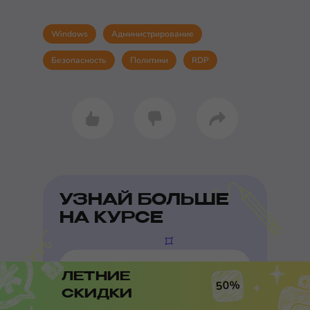
Windows
Администрирование
Безопасность
Политики
RDP
УЗНАЙ БОЛЬШЕ
НА КУРСЕ
Онлайн-курс по Linux
ЛЕТНИЕ
50%
Курс по Linux от Мерион Нетворкс -
СКИДКИ
стань Linux администратором, прокачай