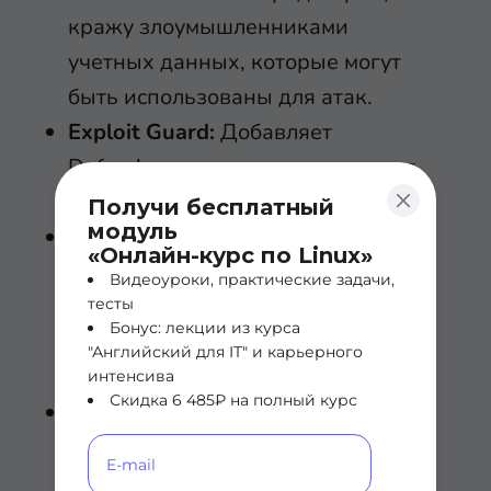
кражу злоумышленниками
учетных данных, которые могут
быть использованы для атак.
Exploit Guard:
Добавляет
Defender возможность защиты от
вторжений.
Получи бесплатный
модуль
Advanced Threat Protection:
«Онлайн-курс по Linux»
Помогает организациям
Видеоуроки, практические задачи,
предотвращать, обнаруживать,
тесты
Бонус: лекции из курса
исследовать сложные угрозы и
"Английский для IT" и карьерного
реагировать на них.
интенсива
Скидка 6 485₽ на полный курс
Application Control:
Позволяет
организациям контролировать,
какие драйверы и приложения