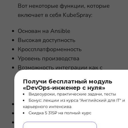
Вот некоторые функции, которые
включает в себя KubeSpray:
Основан на Ansible
Высокая доступность
Кроссплатформенность
Уровень производства
Возможность интеграции как с
популярными поставщиками
Получи бесплатный модуль
облачных инфраструктур, так и с
«DevOps-инженер с нуля»
железом
Видеоуроки, практические задачи, тесты
Бонус: лекции из курса "Английский для IT" и
Различные опции конфигурации
карьерного интенсива
Много платформенный CI/CD
Скидка 5 315₽ на полный курс
Безопасность по умолчанию