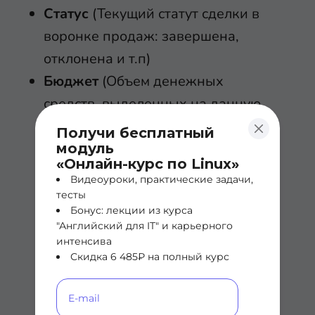
Статус
(Текущий статут сделки в
воронке продаж: завершена,
отклонена и т.п)
Бюджет
(Объем денежных
средств, выделенных на данную
сделку)
Получи бесплатный
модуль
«Онлайн-курс по Linux»
Сделки можно посмотреть в виде
Видеоуроки, практические задачи,
и списка и в виде воронки.
тесты
Бонус: лекции из курса
"Английский для IT" и карьерного
интенсива
Скидка 6 485₽ на полный курс
В виде списка