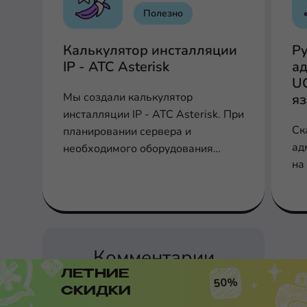
Полезно
Калькулятор инсталляции
Р
IP - АТС Asterisk
ад
U
Мы создали калькулятор
я
инсталляции IP - АТС Asterisk. При
Ск
планировании сервера и
ад
необходимого оборудования
на
заполните соответствующие поля
для расчета производительности,
шлюзов и плат
Комментарии
ЛЕТНИЕ
50%
СКИДКИ