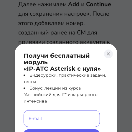
Далее нажимаем
Add
и
Continue
для сохранения настроек. После
этого добавляем номер,
созданный ранее на СМ для
привязки созданного аккаунта к
номеру.
Получи бесплатный
модуль
«IP-АТС Asterisk с нуля»
Видеоуроки, практические задачи,
тесты
Бонус: лекции из курса
"Английский для IT" и карьерного
Далее нажимаем Add и Continue
интенсива
для сохранения настроек.