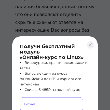
наличия больших данных, потому
что они позволяют отделить
скрытые схемы от ответов на
интересующие Вас вопросы без
«подгонки» данных. Чем глубже
вы изучаете, тем выше качество
Получи бесплатный
модуль
данных, тем лучше результаты.
«Онлайн-курс по Linux»
Видеоуроки, практические задачи,
тесты
Мотивированные
Бонус: лекции из курса
"Английский для IT" и карьерного
данными
интенсива
Скидка 6 485₽ на полный курс
инновации
Сегодня эксабайты больших данных