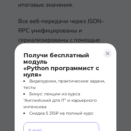
итоговые значения.
Все веб-передачи через JSON-
RPC унифицированы и
сериализированы с помощью
JSON. Запрос JSON-RPC – это
Получи бесплатный
вызов удаленного метода. Он
модуль
состоит из 3 элементов:
«Python программист с
нуля»
Видеоуроки, практические задачи,
Метод. Указывает на строку,
тесты
которая будет
Бонус: лекции из курса
"Английский для IT" и карьерного
запрашиваться при вызове
интенсива
метода. Существует набор
Скидка 5 315₽ на полный курс
зарезервированных имен с