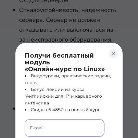
ОС для серверов.
Отказоустойчивость, надежность
сервера. Сервер не должен
отказывать или выключаться из-
за неисправного оборудования.
Он должен быть надежным и
Получи бесплатный
безотказным. Для этого ему
модуль
нужны надежные аппаратные
«Онлайн-курс по Linux»
Видеоуроки, практические задачи,
части и компоненты, которые не
тесты
выйдут из строя от чрезмерного
Бонус: лекции из курса
"Английский для IT" и карьерного
использования.
интенсива
Бесперебойное
Скидка 6 485₽ на полный курс
электроснабжение. Сервер
обрабатывает важные данные в