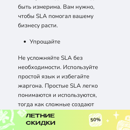
быть измерима. Вам нужно,
чтобы SLA помогал вашему
бизнесу расти.
Упрощайте
Не усложняйте SLA без
необходимости. Используйте
простой язык и избегайте
жаргона. Простые SLA легко
понимаются и используются,
тогда как сложные создают
путаницу и быстро забываются.
ЛЕТНИЕ
50%
СКИДКИ
Согласуйте метрики с бизнес-