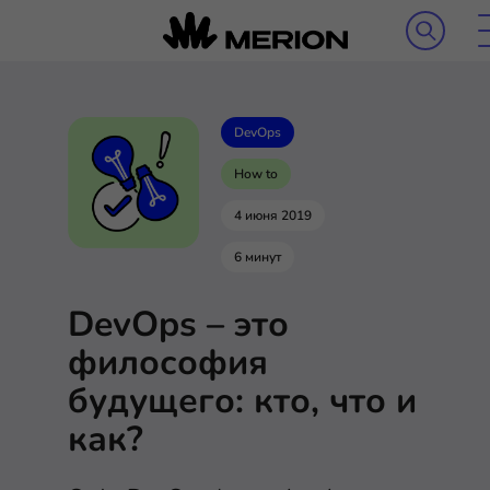
DevOps
How to
4 июня 2019
6 минут
DevOps – это
философия
будущего: кто, что и
как?