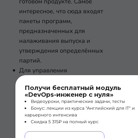
готовом продукте. Самое
интересное, что сюда входят
пакеты программ,
предназначенных для
налаживания выпуска и
утверждения определённых
партий.
Для управления
конфигурациями нужно
Получи бесплатный модуль
налаживать
инфраструктуру
.
«DevOps-инженер с нуля»
Одноимённой пакет программ
Видеоуроки, практические задачи, тесты
Бонус: лекции из курса "Английский для IT" и
нужен для того, чтобы положить
карьерного интенсива
определенную коммуникацию
Скидка 5 315₽ на полный курс
между элементами производства.