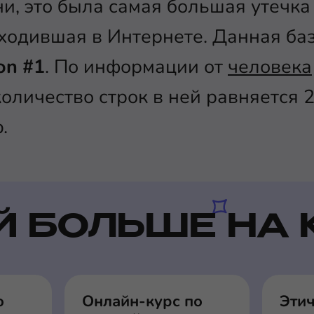
и, это была самая большая утечка
ходившая в Интернете. Данная ба
on #1
. По информации от
человека
оличество строк в ней равняется 2
.
Й БОЛЬШЕ НА 
о
Онлайн-курс по
Эти