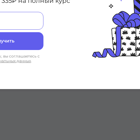
 335₽ на полный курс
лучить
, вы соглашаетесь с
нальных данных
.