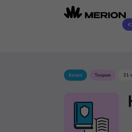

Безоп
Теория
31 