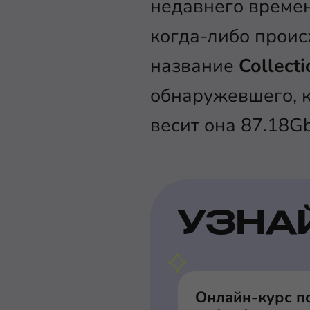
недавнего времен
когда-либо проис
название
Collecti
обнаружевшего, к
весит она 87.18Gb
УЗНА
Онлайн-курс п