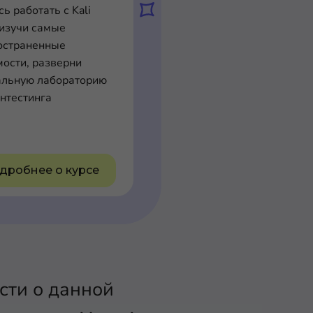
ь работать с Kali
 изучи самые
остраненные
мости, разверни
альную лабораторию
ентестинга
дробнее о курсе
сти о данной