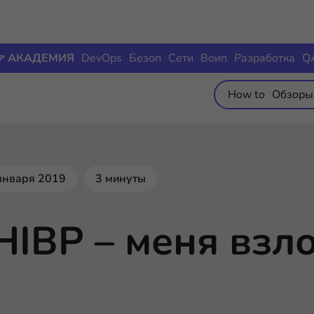
 АКАДЕМИЯ
DevOps
Безоп
Сети
Воип
Разработка
Q
How to
Обзоры
января 2019
3 минуты
HIBP – меня взл