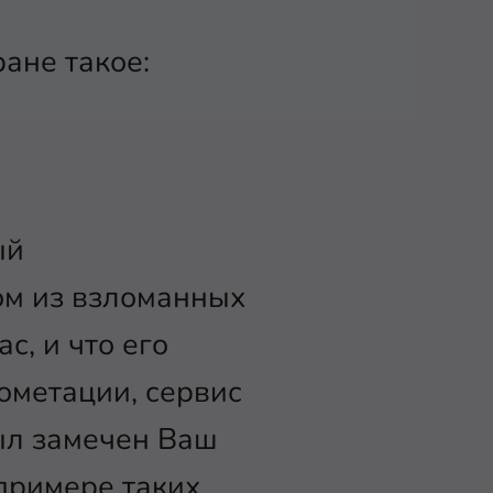
ране такое:
ый
ом из взломанных
с, и что его
рометации, сервис
был замечен Ваш
 примере таких