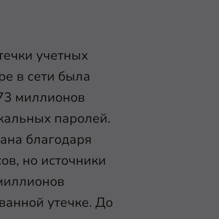
течки учетных
ре в сети была
73 миллионов
кальных паролей.
вана благодаря
ов, но источники
 миллионов
ванной утечке. До