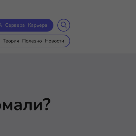
A
Сервера
Карьера
Теория
Полезно
Новости
омали?