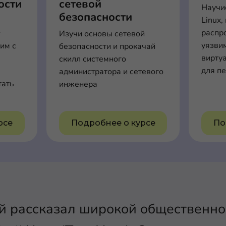
ости
сетевой
Научис
безопасности
Linux,
распр
т
Изучи основы сетевой
уязви
им с
безопасности и прокачай
вирту
скилл системного
для п
администратора и сетевого
тать
инженера
рсе
Подробнее о курсе
По
й рассказал широкой общественно