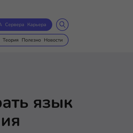
A
Сервера
Карьера
Теория
Полезно
Новости
ать язык
ния