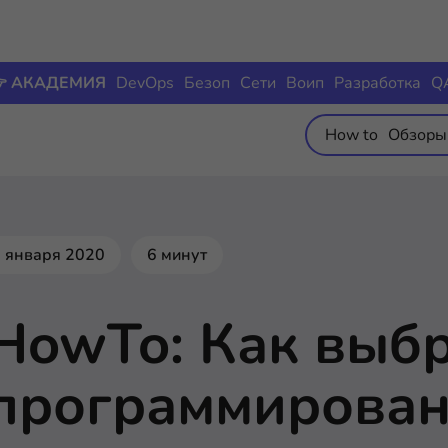
 АКАДЕМИЯ
DevOps
Безоп
Сети
Воип
Разработка
Q
How to
Обзоры
 января 2020
6 минут
HowTo: Как выбр
программирова