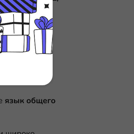
те
язык общего
ни широко