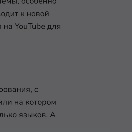
лемы, особенно
одит к новой
 на YouTube для
рования, с
или на котором
лько языков. А