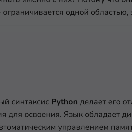
е ограничивается одной областью, 
ный синтаксис
Python
делает его о
я для освоения. Язык обладает д
автоматическим управлением памя