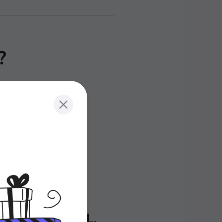
?
 TypeScript
ect-C
 Julia
ORTRAN, ALGOL,