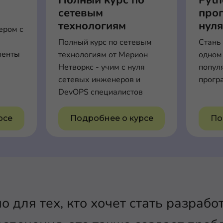
Полный курс по
Pyt
я
сетевым
прог
технологиям
нул
ером с
Полный курс по сетевым
Стань
менты
технологиям от Мерион
одном
Нетворкс - учим с нуля
попул
сетевых инженеров и
прогр
DevOPS специалистов
рсе
Подробнее о курсе
По
о для тех, кто хочет стать разраб