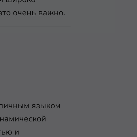
это очень важно.
тличным языком
инамической
тью и