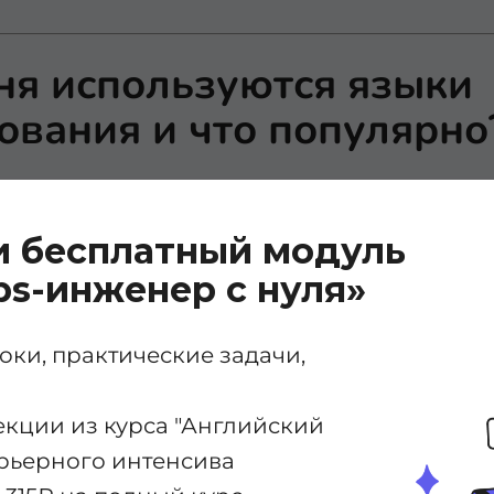
ня используются языки
вания и что популярно
:
JavaScript, PHP, Ruby, HTML / CSS,
и бесплатный модуль
ожения:
Swift, Java, JavaScript, Obj
s-инженер с нуля»
истемы:
C, C ++
системы:
Go
ки, практические задачи,
приложения:
Java, C #, C ++, ErLang
екции из курса "Английский
инное обучение:
Python, R, Clojure,
карьерного интенсива
и научные вычисления:
Matlab, F