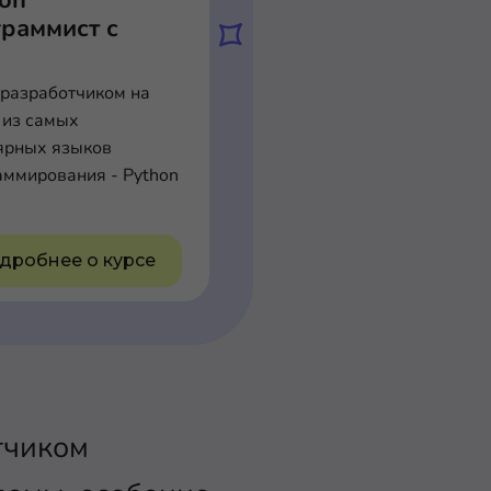
hon
раммист с
я
 разработчиком на
 из самых
ярных языков
аммирования - Python
дробнее о курсе
отчиком