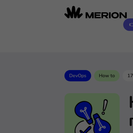

DevOps
How to
17