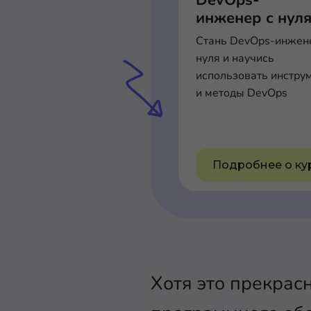
DevOps-
инженер с нул
Стань DevOps-инжен
нуля и научись
использовать инстру
и методы DevOps
Подробнее о ку
Хотя это прекрасн