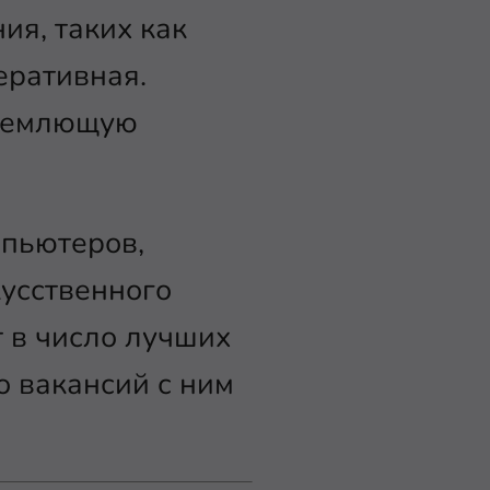
я, таких как
еративная.
бъемлющую
пьютеров,
усственного
т в число лучших
о вакансий с ним