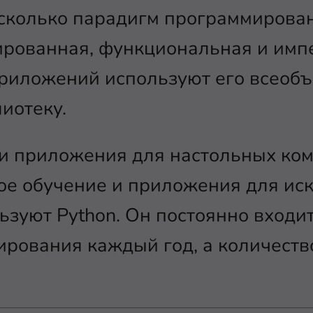
колько парадигм программировани
ированная, функциональная и имп
риложений используют его всео
иотеку.
и приложения для настольных ком
е обучение и приложения для иск
ьзуют Python. Он постоянно входи
рования каждый год, а количеств