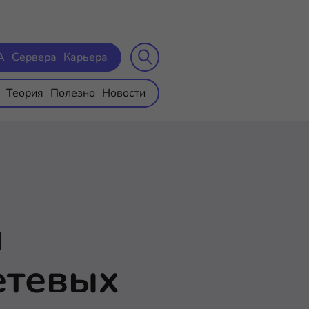
A
Сервера
Карьера
Теория
Полезно
Новости
я
етевых