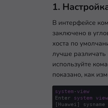
1. Настройк
В интерфейсе ком
заключено в угловы
хоста по умолчан
лучше различать 
используйте кома
показано, как из
system
-
view
Enter 
system
vie
[Huawei] sysname