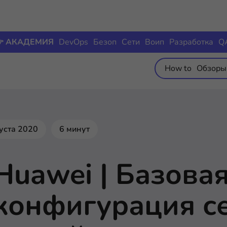
 АКАДЕМИЯ
DevOps
Безоп
Сети
Воип
Разработка
Q
How to
Обзоры
густа 2020
6 минут
Huawei | Базова
конфигурация с