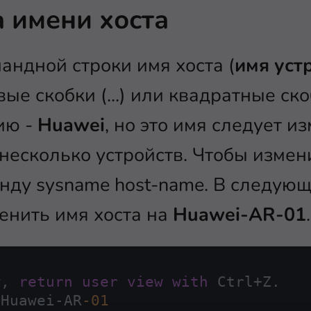
а имени хоста
андной строки имя хоста (
имя уст
е скобки (...) или квадратные скобк
ию -
Huawei
, но это имя следует и
несколько устройств. Чтобы измени
нду sysname host-name. В следую
менить имя хоста на
Huawei-AR-01
.
w
, 
return
user
view
with
 Ctrl
+
Z.

 Huawei
-
AR
-01