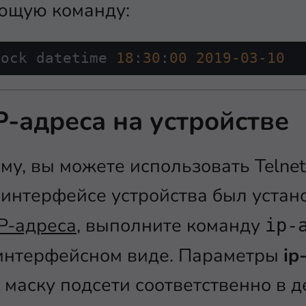
ющую команду:
lock datetime 
18
:
30
:
00
2019
-03
-10
P-адреса на устройстве
му, вы можете использовать Telnet 
 интерфейсе устройства был устано
P-адреса
, выполните команду
ip-
интерфейсном виде. Параметры
ip
и маску подсети соответственно в 