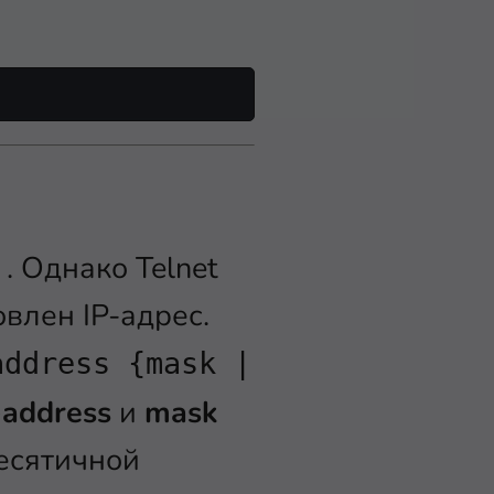
. Однако Telnet
влен IP-адрес.
address {mask |
-address
и
mask
десятичной