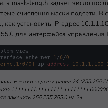
я, а mask-length задает число пос
стеме счисления маски подсети. В
 как установить IP-адрес 10.1.1.1
55.0 для интерфейса управления Et
nterface ethernet 
1
/
0
/
0
hernet1/0/0]
 ip 
address
10.1
.
1.100
аписи маски подсети равна 24 (255.255.2
нию 11111111.11111111.11111111.0000000
е заменить 255.255.255.0 на 24.