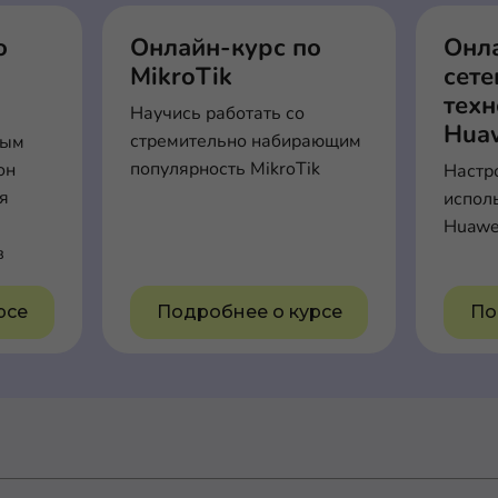
о
Онлайн-курс по
Онл
MikroTik
сет
тех
Научись работать со
Hua
стремительно набирающим
вым
популярность MikroTik
он
Настр
ля
испол
Huawe
в
рсе
Подробнее о курсе
По