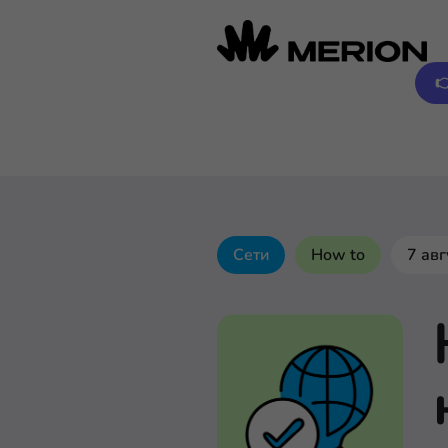

Сети
How to
7 ав