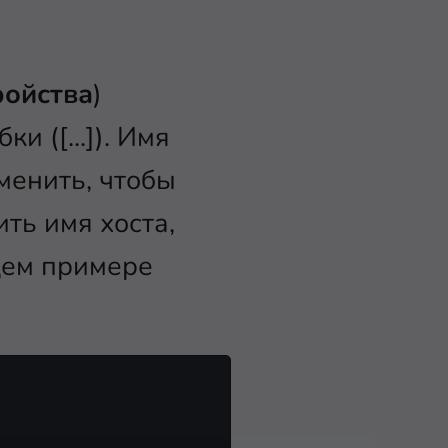
ройства
)
и ([...]). Имя
зменить, чтобы
ть имя хоста,
щем примере