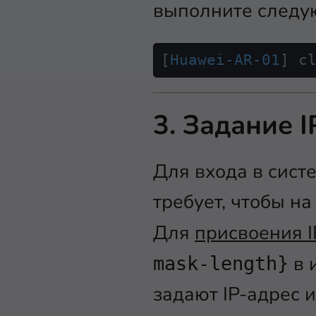
выполните следу
[
Huawei-AR-01
] c
3. Задание I
Для входа в систе
требует, чтобы на
Для
присвоения I
в 
mask-length}
задают IP-адрес 