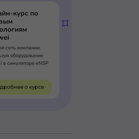
айн-курс по
евым
нологиям
wei
ой сеть компании,
ьзуя оборудование
i в симуляторе eNSP
дробнее о курсе