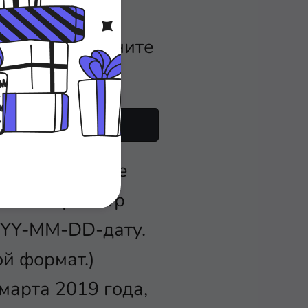
ы хотите
 время, выполните
clock datetime
аты. Параметр
YYY-MM-DD-дату.
й формат.)
марта 2019 года,