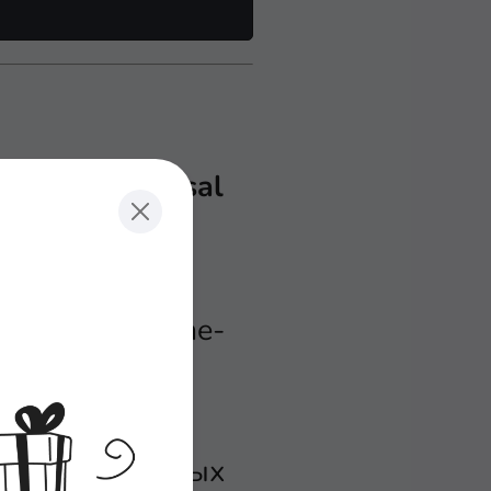
inated Universal
устройства,
ame {add |
 параметре time-
о пояса к UTC
s offset).
дин из вложенных