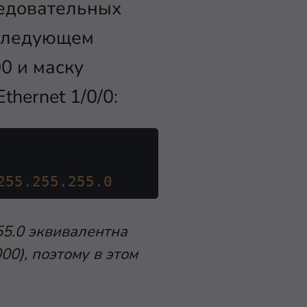
ледовательных
 следующем
00 и маску
hernet 1/0/0:
255.255
.
255.0
55.0 эквивалентна
0), поэтому в этом