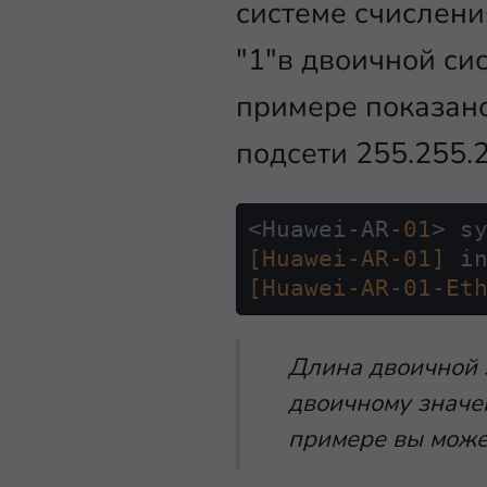
системе счислени
"1"в двоичной си
примере показано,
подсети 255.255.2
<Huawei-AR-
01
[Huawei-AR-01]
 i
[Huawei-AR-01-Et
Длина двоичной з
двоичному значе
примере вы может