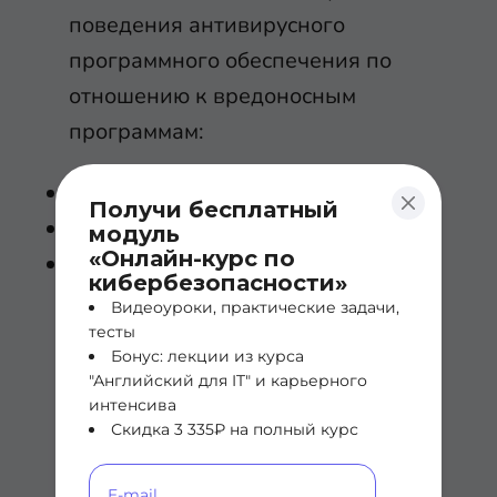
поведения антивирусного
программного обеспечения по
отношению к вредоносным
программам:
диагностика;
Получи бесплатный
профилактика;
модуль
«Онлайн-курс по
лечение.
кибербезопасности»
Видеоуроки, практические задачи,
В первом случае софт проверяет
тесты
Бонус: лекции из курса
все места на HDD, ОЗУ и съемных
"Английский для IT" и карьерного
носителях. Приоритетными
интенсива
являются те участки, которые
Скидка 3 335₽ на полный курс
чаще всего подвержены