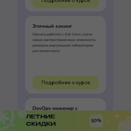
Подробнее о курсе
Этичный хакинг
Научись работать с Kali Linux, изучи
самые распространенные уязвимости,
разверни виртуальную лабораторию
для пентестинга
Подробнее о курсе
DevOps-инженер с
нуля
ЛЕТНИЕ
50%
Стань DevOps-инженером с нуля и
СКИДКИ
научись использовать инструменты и