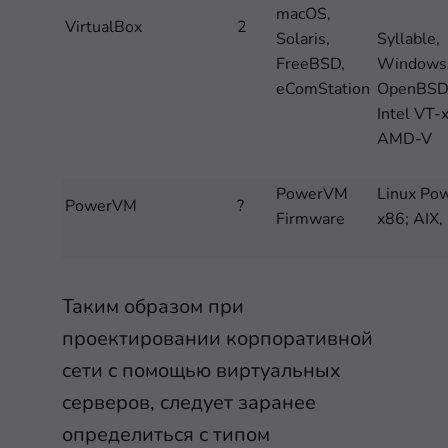
macOS,
VirtualBox
2
Solaris,
Syllable,
FreeBSD,
Windows,
eComStation
OpenBSD 
Intel VT-x
AMD-V
PowerVM
Linux Po
PowerVM
?
Firmware
x86; AIX,
Таким образом при
проектировании корпоративной
сети с помощью виртуальных
серверов, следует заранее
определиться с типом