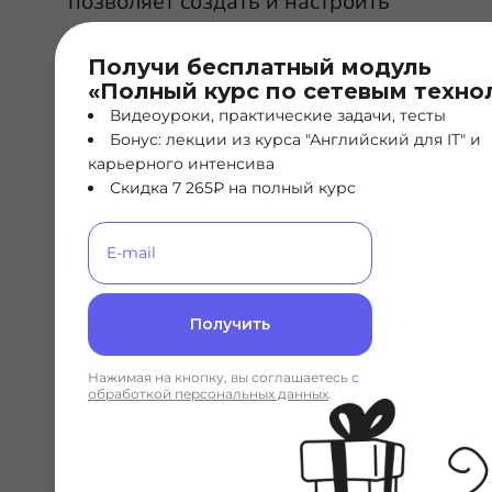
позволяет создать и настроить
необходимое количество
Получи бесплатный модуль
виртуальных машин со своими
«Полный курс по сетевым техно
приложениями, но организация и
Видеоуроки, практические задачи, тесты
сопровождение такой структуры
Бонус: лекции из курса "Английский для IT" и
карьерного интенсива
будет требовать больших затрат
Скидка 7 265₽ на полный курс
по сравнению с выделенным
сервером.
После создания виртуального
Получить
сервера на рабочем столе
рабочей станции появляется
Нажимая на кнопку, вы соглашаетесь с
обработкой персональных данных
.
значок подключения к
виртуальному серверу.