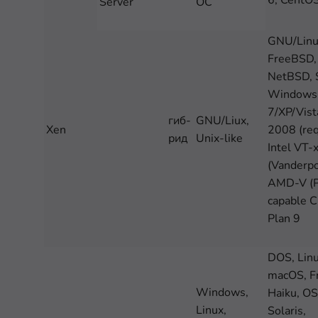
6, CentOS
Server
ОС
GNU/Linu
FreeBSD,
NetBSD, S
Windows
7/XP/Vist
гиб-
GNU/Liux,
Xen
2008 (req
рид
Unix-like
Intel VT-
(Vanderpo
AMD-V (Pa
capable C
Plan 9
DOS, Linu
macOS, F
Windows,
Haiku, OS
Linux,
Solaris,