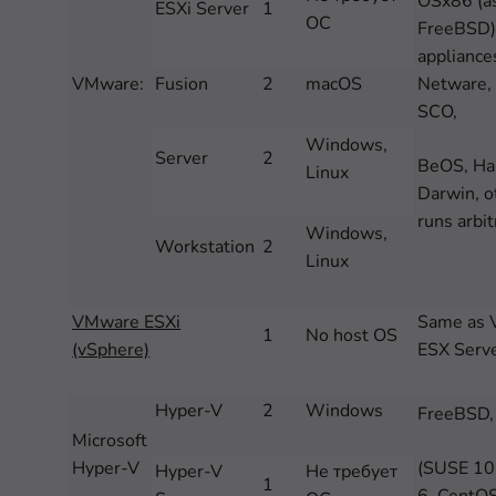
OSx86 (a
ESXi Server
1
ОС
FreeBSD),
appliance
VMware:
Fusion
2
macOS
Netware,
SCO,
Windows,
Server
2
BeOS, Ha
Linux
Darwin, o
runs arbi
Windows,
Workstation
2
Linux
VMware ESXi
Same as
1
No host OS
(vSphere)
ESX Serv
Hyper-V
2
Windows
FreeBSD,
Microsoft
Hyper-V
(SUSE 10
Hyper-V
Не требует
1