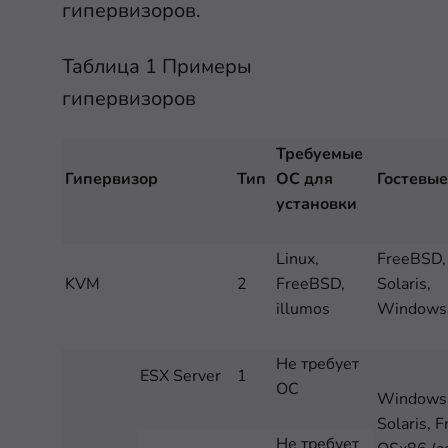
гипервизоров.
Таблица 1 Примеры
гипервизоров
Требуемые
Гипервизор
Тип
ОС для
Гостевы
установки
Linux,
FreeBSD, 
KVM
2
FreeBSD,
Solaris,
illumos
Windows,
Не требует
ESX Server
1
ОС
Windows,
Solaris, 
Не требует