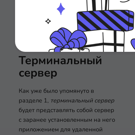
Далее рассмотрим подробнее
облачные решения для
необходимых нам серверных
структур.
Терминальный
сервер
Как уже было упомянуто в
разделе 1,
терминальный сервер
будет представлять собой сервер
с заранее установленным на него
приложением для удаленной