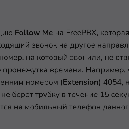
пцию
Follow Me
на FreePBX, котора
одящий звонок на другое направл
омер, на который звонили, не отв
о промежутка времени. Например, у
ренним номером (
Extension
) 4054, 
н не берёт трубку в течение 15 секу
ся на мобильный телефон данного