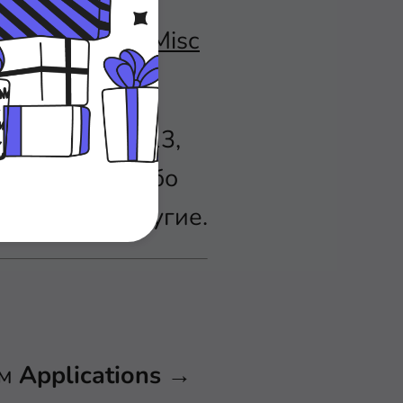
вления, на
оит путать с
Misc
 на FreePBX 13,
по какому-либо
nditions
и другие.
ем
Applications
→