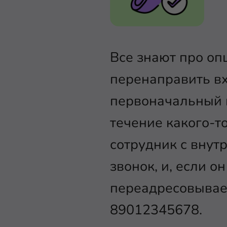
Все знают про о
перенаправить вх
первоначальный н
течение какого-т
сотрудник с внут
звонок, и, если о
переадресовывает
89012345678.