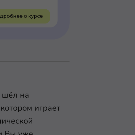
дробнее о курсе
 шёл на
а котором играет
хнической
ли Вы уже