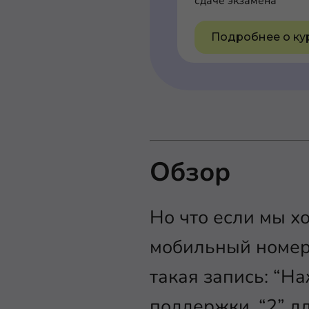
сдаче экзамена
Подробнее о ку
Обзор
Но что если мы х
мобильный номер
такая запись: “На
поддержки, “2” д