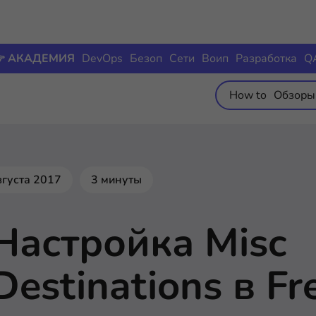
 АКАДЕМИЯ
DevOps
Безоп
Сети
Воип
Разработка
Q
How to
Обзоры
вгуста 2017
3 минуты
Настройка Misc
Destinations в F