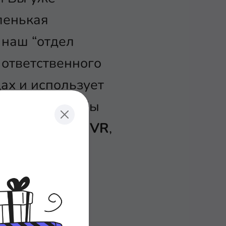
ленькая
 наш “отдел
 ответственного
ах и использует
м нужно, чтобы
 цифру “2” в
IVR
,
 а звонок,
stinations
,