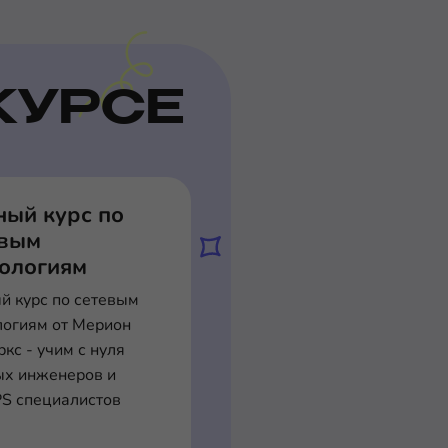
КУРСЕ
ный курс по
евым
нологиям
й курс по сетевым
логиям от Мерион
кс - учим с нуля
ых инженеров и
S специалистов