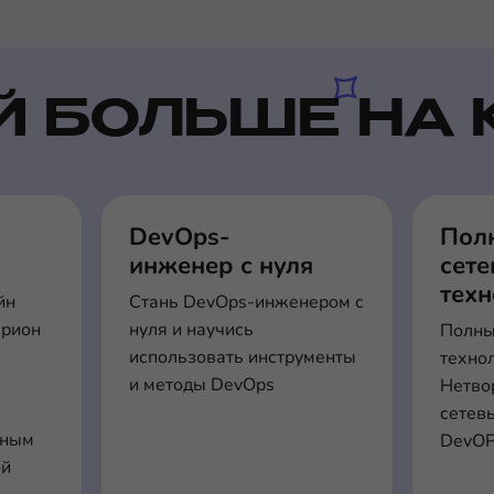
Й БОЛЬШЕ НА 
DevOps-
Пол
инженер с нуля
сет
тех
йн
Стань DevOps-инженером с
ерион
нуля и научись
Полны
использовать инструменты
техно
м
и методы DevOps
Нетвор
сетев
ьным
DevOP
ой