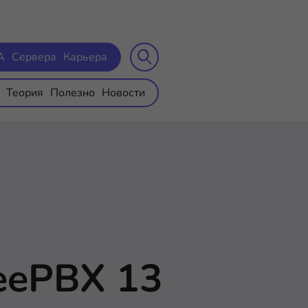
A
Сервера
Карьера
Теория
Полезно
Новости
reePBX 13