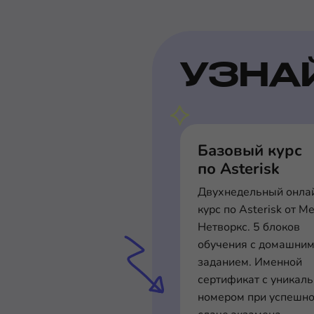
УЗНА
Базовый курс
по Asterisk
Двухнедельный онла
курс по Asterisk от М
Нетворкс. 5 блоков
обучения с домашни
заданием. Именной
сертификат с уникал
номером при успешн