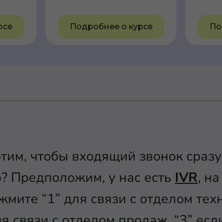
рсе
Подробнее о курсе
По
отим, чтобы входящий звонок сразу
? Предположим, у нас есть
IVR
, н
жмите “1” для связи с отделом те
ля связи с отделом продаж, “3” ес