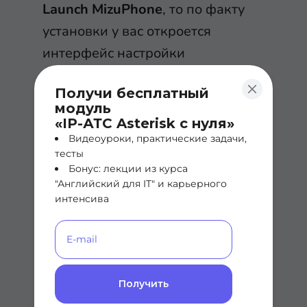
Launch MizuPhone
, то по факту
установки у вас откроется
интерфейс настройки
программного телефона. В ином
Получи бесплатный
случае, просто запустите его
модуль
вручную:
«IP-АТС Asterisk с нуля»
Видеоуроки, практические задачи,
тесты
Бонус: лекции из курса
"Английский для IT" и карьерного
интенсива
Первое, что система предлагает
нам сделать – настроить логин и
пароль внутри самого софтфона,
Получить
чтобы начать пользоваться