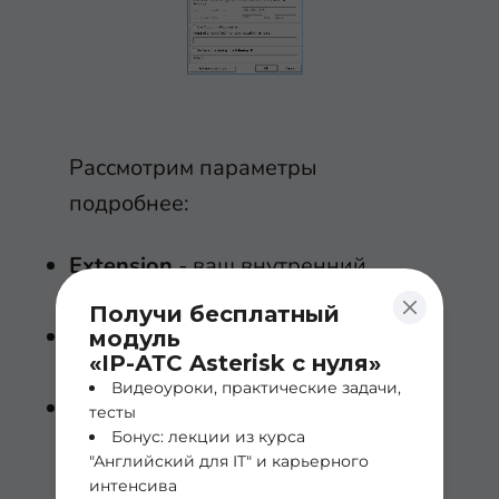
Рассмотрим параметры
подробнее:
Extension
- ваш внутренний
номер. В нашем случае это 7772
Получи бесплатный
ID
- так же укажите внутренний
модуль
«IP-АТС Asterisk с нуля»
номер
Видеоуроки, практические задачи,
Password
- ваш пароль. Это
тесты
Бонус: лекции из курса
значение из поля
secret
в
"Английский для IT" и карьерного
FreePBX
интенсива