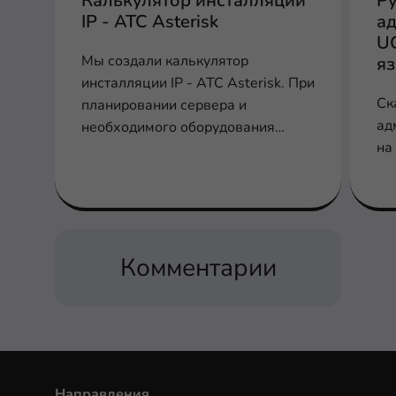
Калькулятор инсталляции
Р
IP - АТС Asterisk
ад
U
Мы создали калькулятор
я
инсталляции IP - АТС Asterisk. При
Ск
планировании сервера и
ад
необходимого оборудования
на
заполните соответствующие поля
для расчета производительности,
шлюзов и плат
Комментарии
Направления