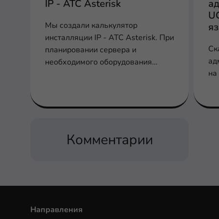
IP - АТС Asterisk
ад
U
Мы создали калькулятор
я
инсталляции IP - АТС Asterisk. При
Ск
планировании сервера и
ад
необходимого оборудования
на
заполните соответствующие поля
для расчета производительности,
шлюзов и плат
Комментарии
Направления