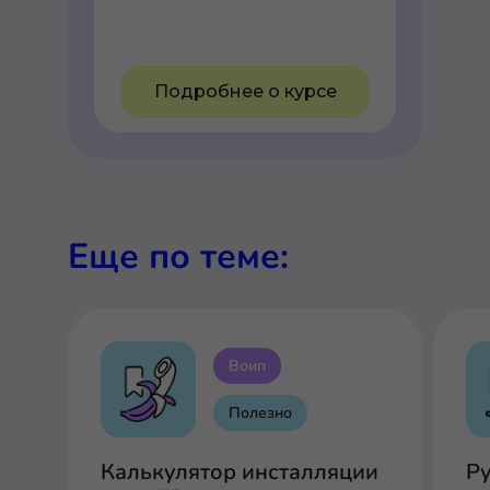
Подробнее о курсе
Еще по теме:
Воип
Полезно
Калькулятор инсталляции
Р