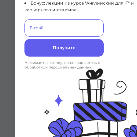
Бонус: лекции из курса "Английский для IT" и
Подробнее о курсе
карьерного интенсива
DevOps-инженер с
нуля
Получить
Стань DevOps-инженером с нуля и
научись использовать инструменты и
методы DevOps
Нажимая на кнопку, вы соглашаетесь с
обработкой персональных данных
.
Подробнее о курсе
Полный курс по
сетевым технологиям
Полный курс по сетевым технологиям