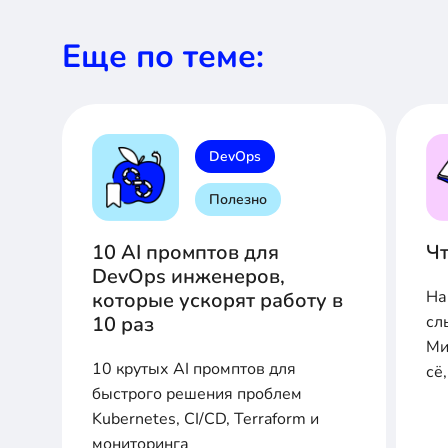
Еще по теме:
DevOps
Полезно
10 AI промптов для
Чт
DevOps инженеров,
На
которые ускорят работу в
10 раз
сл
Ми
10 крутых AI промптов для
сё
быстрого решения проблем
ми
Kubernetes, CI/CD, Terraform и
ми
мониторинга
че