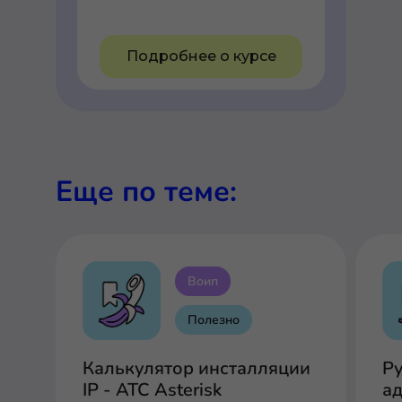
Подробнее о курсе
Еще по теме:
Воип
Полезно
Калькулятор инсталляции
Р
IP - АТС Asterisk
ад