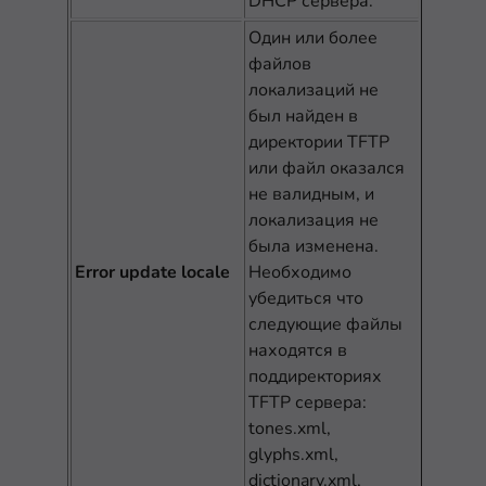
DHCP сервера.
Один или более
файлов
локализаций не
был найден в
директории TFTP
или файл оказался
не валидным, и
локализация не
была изменена.
Error update locale
Необходимо
убедиться что
следующие файлы
находятся в
поддиректориях
TFTP сервера:
tones.xml,
glyphs.xml,
dictionary.xml,