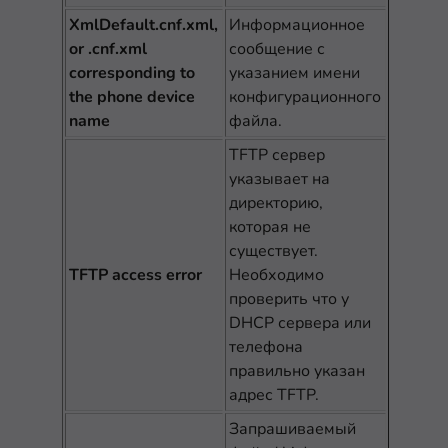
XmlDefault.cnf.xml,
Информационное
or .cnf.xml
сообщение с
corresponding to
указанием имени
the phone device
конфигурационного
name
файла.
TFTP сервер
указывает на
директорию,
которая не
существует.
TFTP access error
Необходимо
проверить что у
DHCP сервера или
телефона
правильно указан
адрес TFTP.
Запрашиваемый