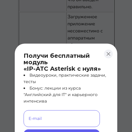
правильно.
Загруженное
приложение
несовместимо с
аппаратным
обеспечением
телефона. Эта
Получи бесплатный
ошибка возникает,
модуль
Load rejected HC
когда происходит
«IP-АТС Asterisk с нуля»
попытка установить
Видеоуроки, практические задачи,
на телефоне
тесты
версию ПО, которое
Бонус: лекции из курса
не поддерживает
"Английский для IT" и карьерного
интенсива
аппаратные
изменения на этом
телефоне.
В DHCP или