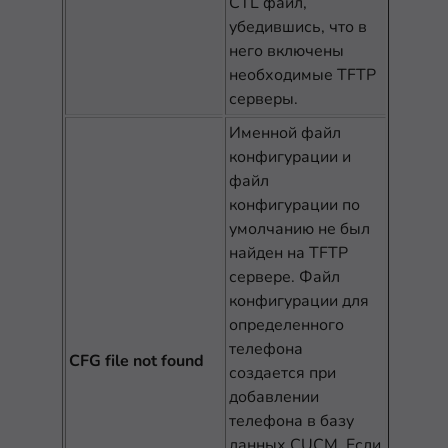
CTL файл,
убедившись, что в
него включены
необходимые TFTP
серверы.
Именной файл
конфигурации и
файл
конфигурации по
умолчанию не был
найден на TFTP
сервере. Файл
конфигурации для
определенного
телефона
CFG file not found
создается при
добавлении
телефона в базу
данных CUCM. Если