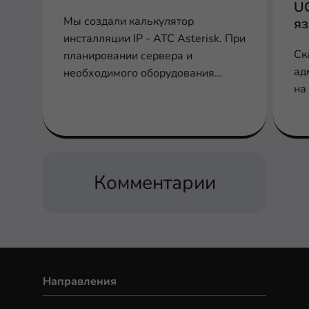
U
Мы создали калькулятор
я
инсталляции IP - АТС Asterisk. При
Ск
планировании сервера и
ад
необходимого оборудования
на
заполните соответствующие поля
для расчета производительности,
шлюзов и плат
Комментарии
Направления