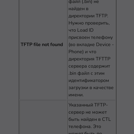
файл (.bin) не
найден в
директории TFTP.
Нужно проверить,
что Load ID
присвоен телефону
TFTP file not found
(во вкладке Device -
Phone) и что
директория TFTTP
сервера содержит
.bin файл с этим
идентификатором
загрузки в качестве
имени.
Указанный TFTP-
сервер не может
быть найден в CTL
телефона. Это
может быть по