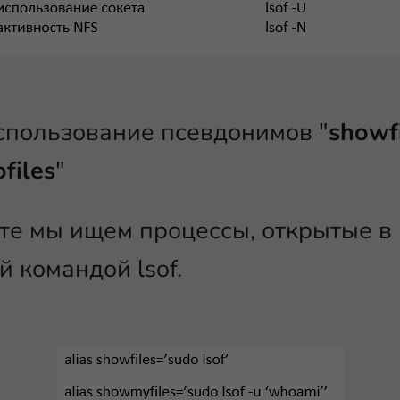
спользование псевдонимов "
showf
ofiles
"
е мы ищем процессы, открытые в 
 командой lsof.