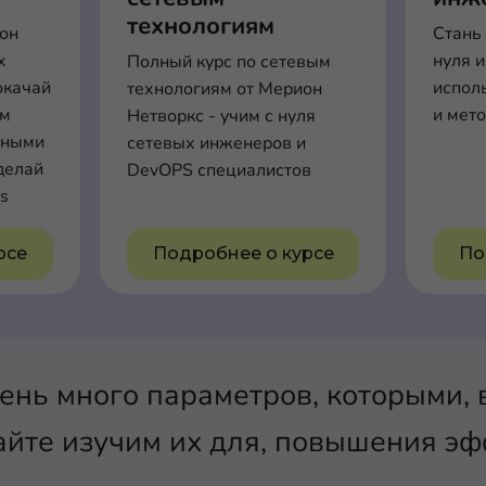
технологиям
ион
Стань
x
нуля и
Полный курс по сетевым
окачай
испол
технологиям от Мерион
ем
и мет
Нетворкс - учим с нуля
нными
сетевых инженеров и
делай
DevOPS специалистов
s
рсе
Подробнее о курсе
По
ень много параметров, которыми, 
айте изучим их для, повышения э