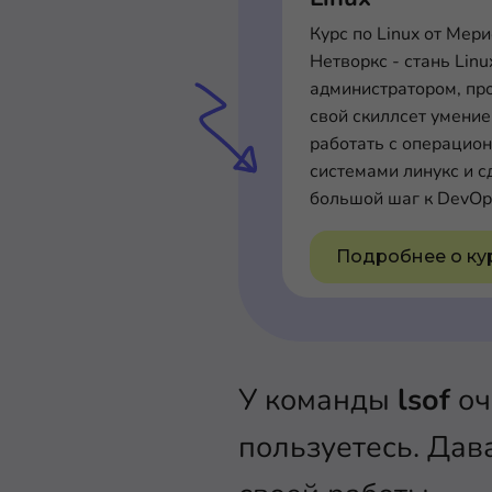
Курс по Linux от Мер
Нетворкс - стань Linu
администратором, пр
свой скиллсет умени
работать с операцио
системами линукс и с
большой шаг к DevOp
Подробнее о ку
У команды
lsof
оч
пользуетесь. Дав