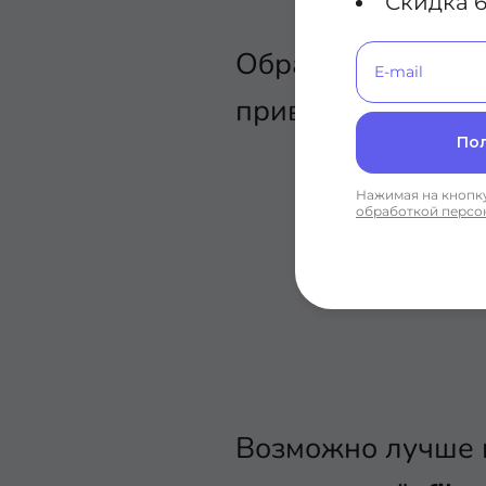
Скидка 6
Обратите внимани
привилегий root и
По
Нажимая на кнопку
обработкой персо
Возможно лучше 