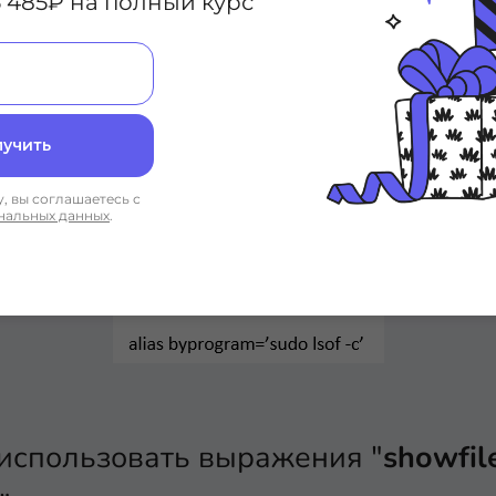
 485₽ на полный курс
е, что большинство этих псевдон
 предполагают, что у вас есть при
лучить
, вы соглашаетесь с
нальных данных
.
использовать выражения "
showfil