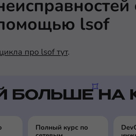
неисправностей 
помощью lsof
цикла про lsof тут
.
Й БОЛЬШЕ НА 
о
Полный курс по
Dev
сетевым
инже