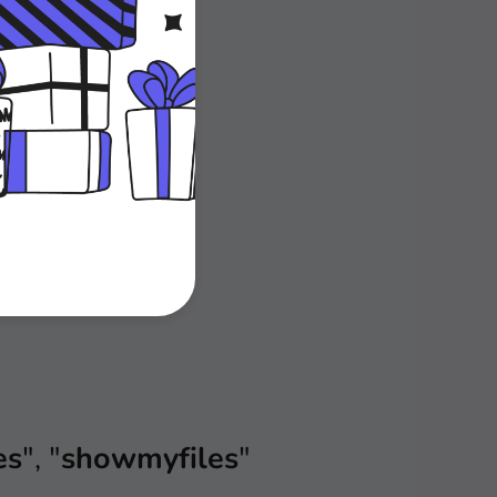
имов требуют
вилегии sudo.
es
", "
showmyfiles
"