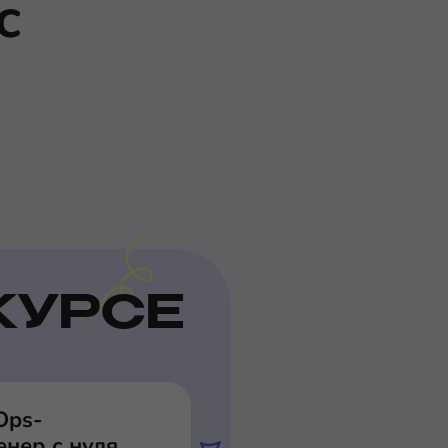
с
КУРСЕ
Ops-
нер с нуля