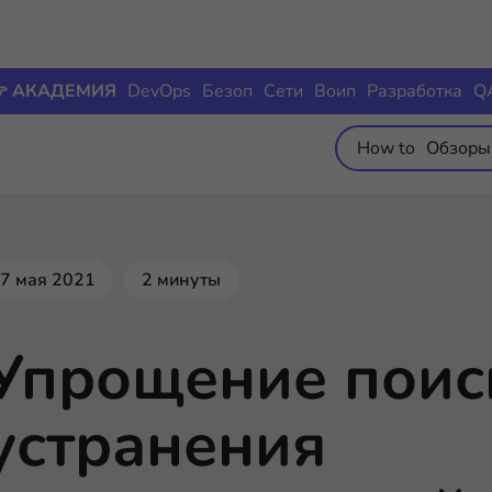
 АКАДЕМИЯ
DevOps
Безоп
Сети
Воип
Разработка
Q
How to
Обзоры
7 мая 2021
2 минуты
Упрощение поис
устранения