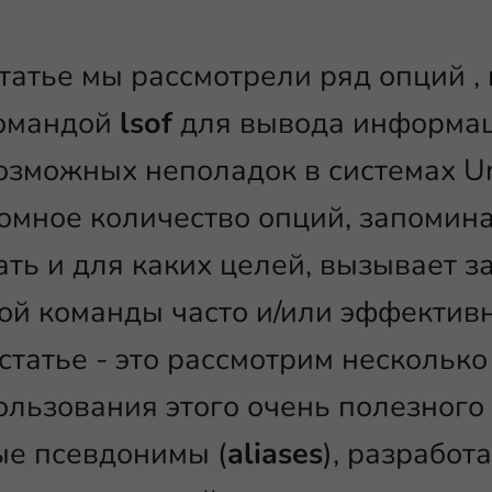
татье мы рассмотрели ряд опций ,
командой
lsof
для вывода информац
зможных неполадок в системах Unix
ромное количество опций, запомина
ть и для каких целей, вызывает з
й команды часто и/или эффективно.
статье - это рассмотрим несколько
льзования этого очень полезного
ые псевдонимы (
aliases
), разработ