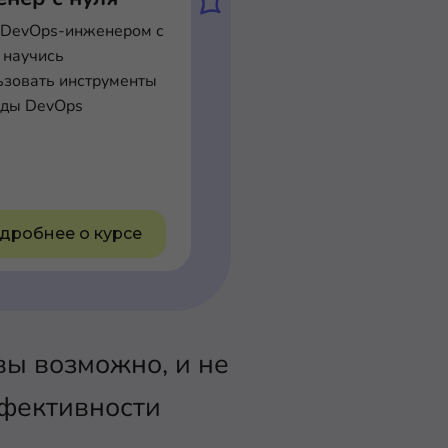
 DevOps-инженером с
 научись
ьзовать инструменты
оды DevOps
дробнее о курсе
вы возможно, и не
ффективности