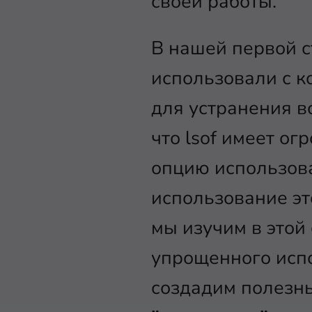
своей работы.
В нашей первой с
использовали с 
для устранения во
что lsof имеет ог
опцию использова
использование это
мы изучим в этой 
упрощенного испо
создадим полезн