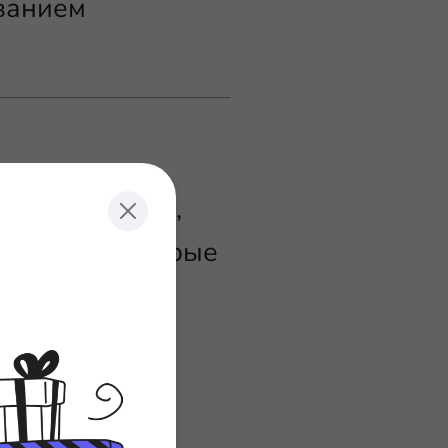
ованием
 всех файлов,
я, что некоторые
оманду
использовать
л - это мои