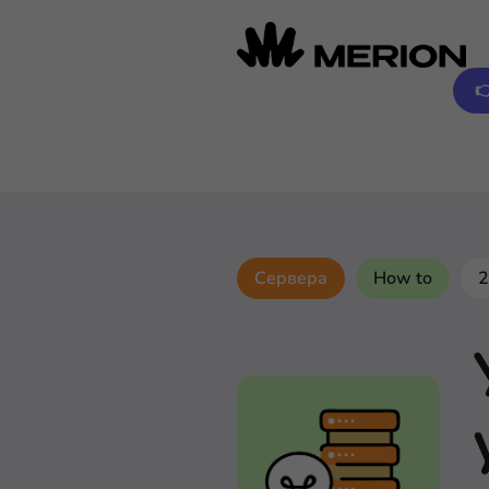

Сервера
How to
2