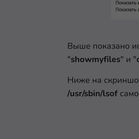
Выше показано и
"
showmyfiles
" и "
Ниже на скриншот
/usr/sbin/lsof
самой