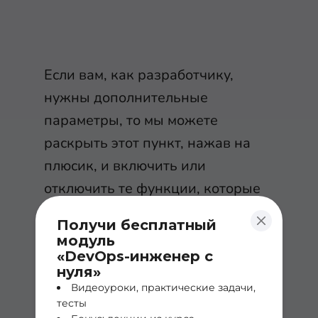
Если вам, как разработчику,
нужны дополнительные
параметры, то мы можете
раскрыть этот пункт, нажав на
плюсик, и включить или
отключить те функции, которые
вам необходимы.
Получи бесплатный
модуль
«DevOps-инженер с
нуля»
Видеоуроки, практические задачи,
тесты