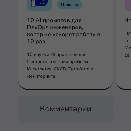
Полезно
10 AI промптов для
Чт
DevOps инженеров,
На
которые ускорят работу в
10 раз
сл
Ми
10 крутых AI промптов для
сё
быстрого решения проблем
ми
Kubernetes, CI/CD, Terraform и
ми
мониторинга
че
об
Комментарии