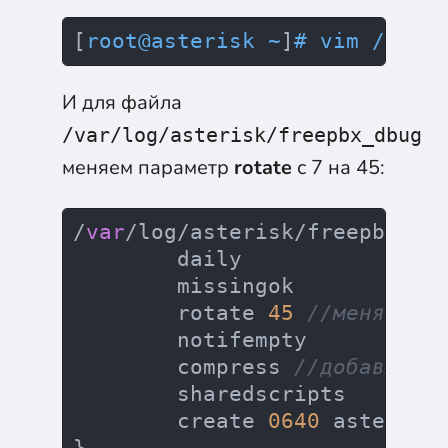
[
root@asterisk ~
]
# vim /etc/
И для файла
/var/log/asterisk/freepbx_dbug
меняем параметр
rotate
с 7 на 45:
/
var
/log/asterisk/freepbx_dbu
        daily

        missingok

        rotate 
45
//меняем д
        notifempty

        compress 
//добавляем
        sharedscripts

        create 
0640
 asterisk 
}