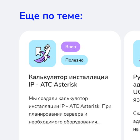
Еще по теме:
Воип
Полезно
Калькулятор инсталляции
Р
IP - АТС Asterisk
ад
U
Мы создали калькулятор
я
инсталляции IP - АТС Asterisk. При
Ск
планировании сервера и
ад
необходимого оборудования
на
заполните соответствующие поля
для расчета производительности,