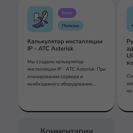
Воип
Полезно
Калькулятор инсталляции
Р
IP - АТС Asterisk
ад
U
Мы создали калькулятор
я
инсталляции IP - АТС Asterisk. При
Ск
планировании сервера и
ад
необходимого оборудования
на
заполните соответствующие поля
для расчета производительности,
шлюзов и плат
Комментарии