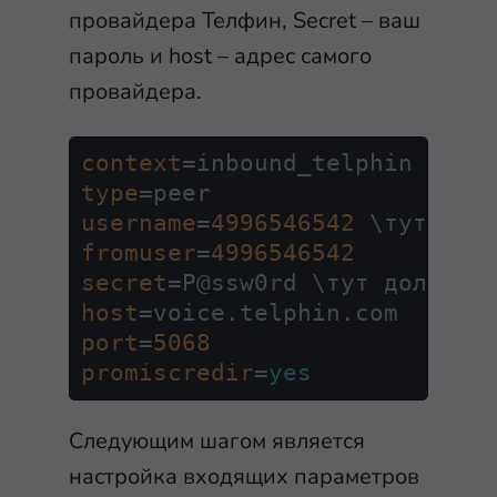
провайдера Телфин, Secret – ваш
пароль и host – адрес самого
провайдера.
context
type
username
=
4996546542
fromuser
=
4996546542
secret
host
port
=
5068
promiscredir
=
yes
Следующим шагом является
настройка входящих параметров