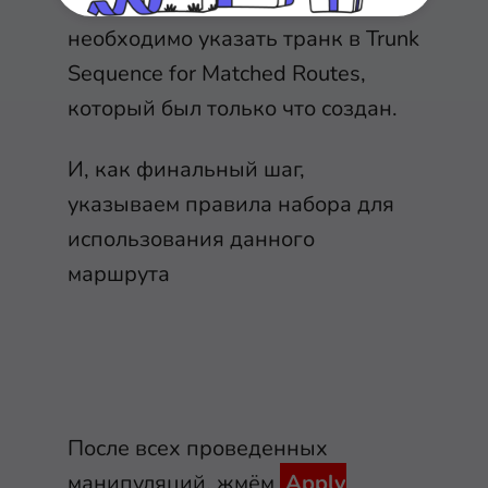
Обратите внимание
, так же
необходимо указать транк в Trunk
Sequence for Matched Routes,
который был только что создан.
И, как финальный шаг,
указываем правила набора для
использования данного
маршрута
После всех проведенных
манипуляций, жмём
Apply