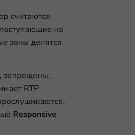
ер считаются
 поступающие на
ые зоны делятся
, запрещены.
нимает RTP
 прослушиваются.
щью
Responsive