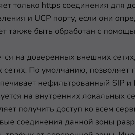
ет только https соединения для до
ления и UCP порту, если они опр
ет также быть обработан с помощ
тся на доверенных внешних сетях,
 сетях. По умолчанию, позволяет п
спечивает нефильтрованный SIP и 
уется на внутренних локальных се
яет получить доступ ко всем серв
евые соединения данной зоны раз
ь трафик от доверенной зоны. Им