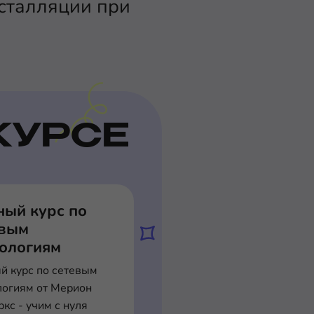
нсталляции при
КУРСЕ
ный курс по
евым
нологиям
й курс по сетевым
логиям от Мерион
кс - учим с нуля