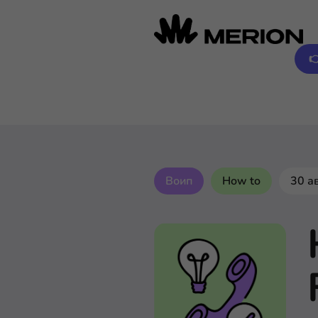

Воип
How to
30 а