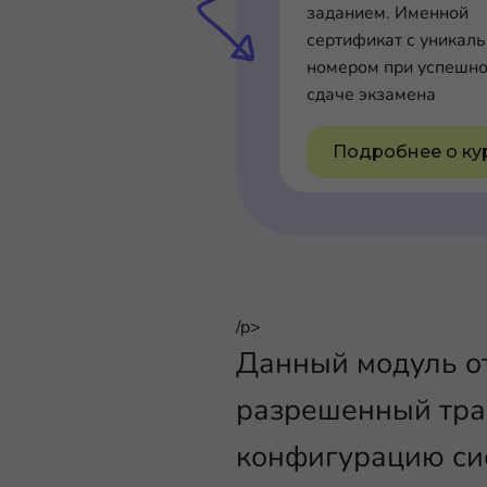
заданием. Именной
сертификат с уникал
номером при успешн
сдаче экзамена
Подробнее о ку
/p>
Данный модуль от
разрешенный тра
конфигурацию сис