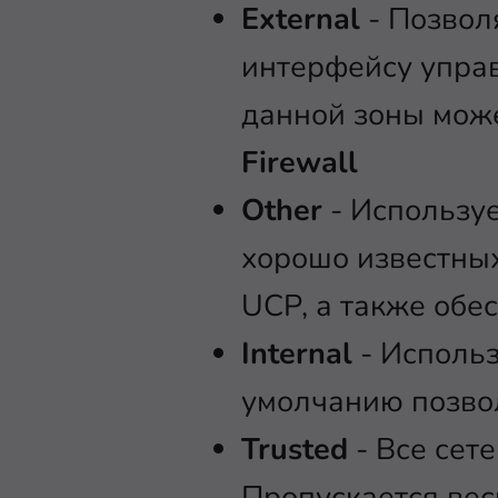
External
- Позволя
интерфейсу управ
данной зоны мож
Firewall
Other
- Используе
хорошо известных
UCP, а также обе
Internal
- Использ
умолчанию позвол
Trusted
- Все сет
Пропускается вес