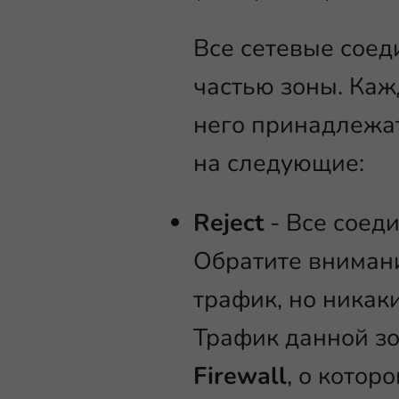
Все сетевые соед
частью зоны. Каж
него принадлежат
на следующие:
Reject
- Все соед
Обратите внимани
трафик, но никак
Трафик данной з
Firewall
, о котор