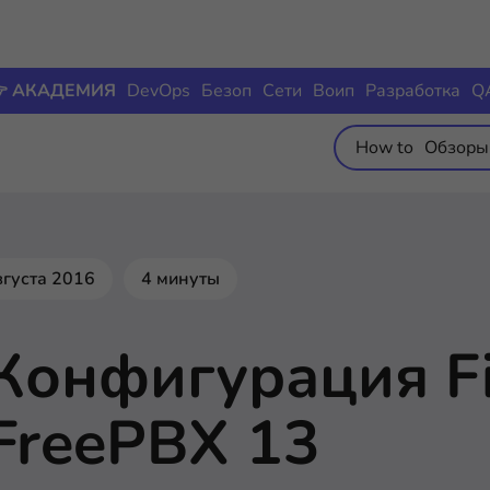
 АКАДЕМИЯ
DevOps
Безоп
Сети
Воип
Разработка
Q
How to
Обзоры
вгуста 2016
4 минуты
Конфигурация Fi
FreePBX 13