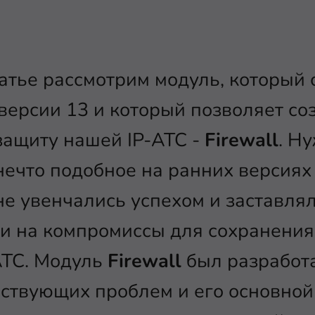
атье рассмотрим модуль, который 
 версии 13 и который позволяет с
защиту нашей IP-АТС -
Firewall
. Н
нечто подобное на ранних версиях
 не увенчались успехом и заставля
ти на компромиссы для сохранения
АТС. Модуль
Firewall
был разработа
ствующих проблем и его основной