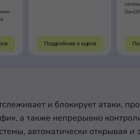
сетев
ьным
DevOP
ой
рсе
Подробнее о курсе
По
слеживает и блокирует атаки, про
фик, а также непрерывно контрол
темы, автоматически открывая и 