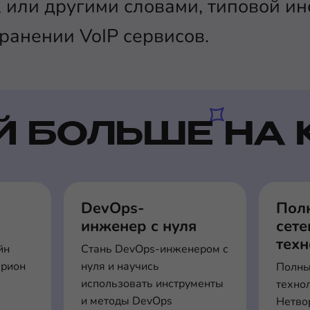
, или другими словами, типовой и
ранении VoIP сервисов.
Й БОЛЬШЕ НА 
DevOps-
Пол
инженер с нуля
сет
тех
йн
Стань DevOps-инженером с
ерион
нуля и научись
Полны
использовать инструменты
техно
м
и методы DevOps
Нетвор