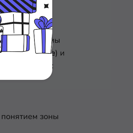
а ещё не
, под которым мы
 (
Trusted Zone
) и
х блокировок:
 понятием зоны