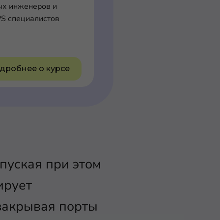
ых инженеров и
S специалистов
дробнее о курсе
пуская при этом
ирует
закрывая порты