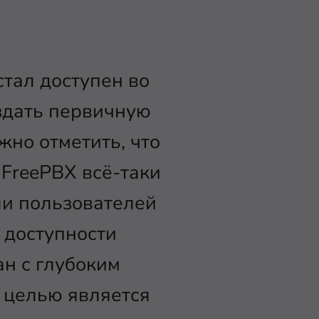
стал доступен во
оздать первичную
ужно отметить, что
 FreePBX всё-таки
ли пользователей
 доступности
н с глубоким
 целью является