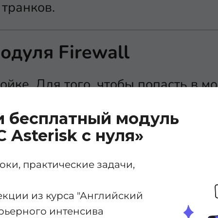
транков.
одуля Firewall
ойке. Для того, чтобы попасть в м
ующему пути:
Connectivity
->
Firewa
и бесплатный модуль
С Asterisk с нуля»
ки, практические задачи,
екции из курса "Английский
модуль, нажмите кнопку
Enable Fir
карьерного интенсива