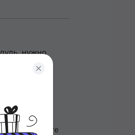
одуль, нужно
ll
, откроется
ewall
. Обратите