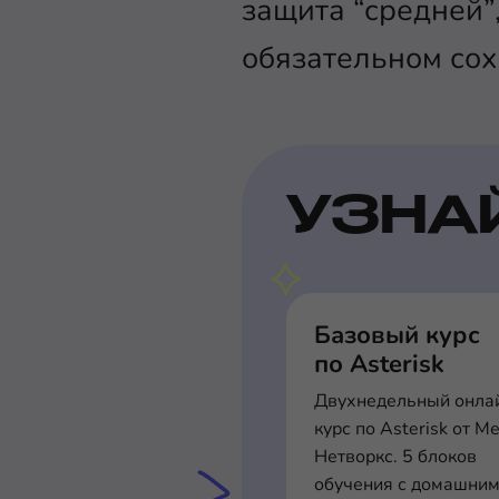
защита “средней”
обязательном сох
УЗНА
Базовый курс
по Asterisk
Двухнедельный онла
курс по Asterisk от М
Нетворкс. 5 блоков
обучения с домашни