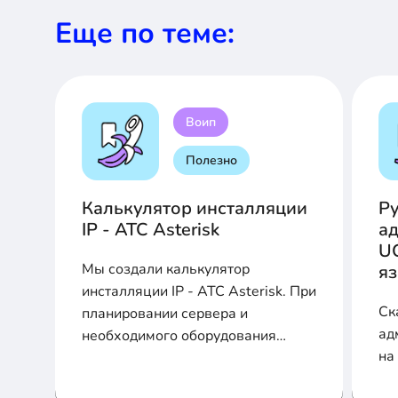
Еще по теме:
Воип
Полезно
Калькулятор инсталляции
Р
IP - АТС Asterisk
ад
U
Мы создали калькулятор
я
инсталляции IP - АТС Asterisk. При
Ск
планировании сервера и
ад
необходимого оборудования
на
заполните соответствующие поля
для расчета производительности,