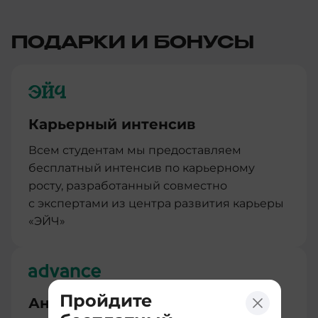
ПОДАРКИ И БОНУСЫ
Карьерный интенсив
Всем студентам мы предоставляем
бесплатный интенсив по карьерному
росту, разработанный совместно
с экспертами из центра развития карьеры
«ЭЙЧ»
Пройдите
Английский для IT