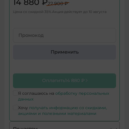
14 880 ₽
22 900 ₽
+998
Цена со скидкой
35
%
Акция действует до
10 августа
+376
+971
+93
Применить
+1-
268
+1-
Оплатить
14 880 ₽
264
+355
Я соглашаюсь на
обработку персональных
данных
+374
Хочу
получать информацию со скидками,
акциями и полезными материалами
+244
По частям