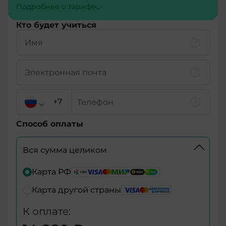
Подробнее о тарифe
Кто будет учиться
Способ оплаты
Вся сумма целиком
+7
Карта РФ
Карта другой страны
+7
К оплате:
+375