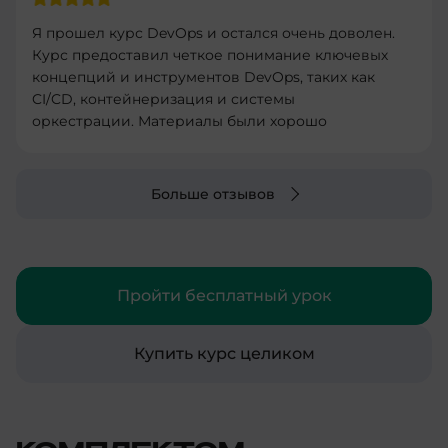
Я прошел курс DevOps и остался очень доволен.
Курс предоставил четкое понимание ключевых
концепций и инструментов DevOps, таких как
CI/CD, контейнеризация и системы
оркестрации. Материалы были хорошо
структурированы и легко усваивались.
Практические задания были полезными и
помогли закрепить теорию. Рекомендую этот
Больше отзывов
курс всем, кто хочет углубить свои знания в
DevOps и улучшить свои навыки в
автоматизации процессов разработки и
развертывания.
Пройти бесплатный урок
Купить курс целиком