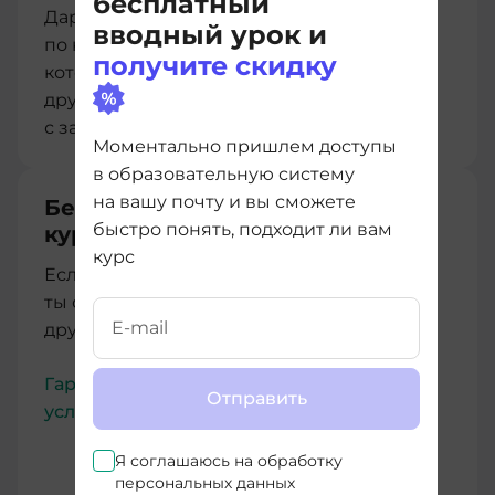
бесплатный
Дарим нашим студентам мини-курс
вводный урок и
по ключевым английским словам в IT,
получите скидку
который сделали совместно с нашими
друзьями из Advance. Учимся и работаем
с зарубежными коллегами легко.
Моментально пришлем доступы
в образовательную систему
на вашу почту и вы сможете
Бесплатный перевод между
быстро понять, подходит ли вам
курсами
курс
Если купленный курс тебе не подойдет,
ты сможешь бесплатно перейти на любой
другой без дополнительных расходов
Гарантии имеют юридическую силу,
Отправить
условия прописаны в Договоре-оферте
Я соглашаюсь на
обработку
персональных данных