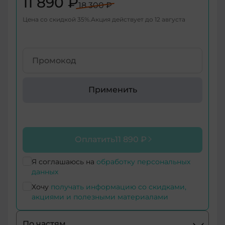
11 890 ₽
18 300 ₽
+998
Цена со скидкой
35
%
Акция действует до
12 августа
+376
+971
+93
Применить
+1-
268
+1-
Оплатить
11 890 ₽
264
+355
Я соглашаюсь на
обработку персональных
данных
+374
Хочу
получать информацию со скидками,
акциями и полезными материалами
+244
По частям