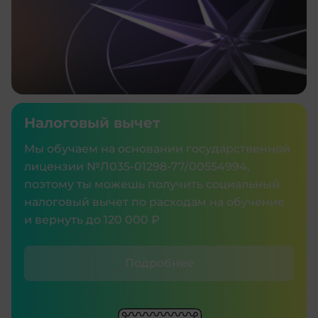
Налоговый вычет
Мы обучаем на основании государственной
лицензии №Л035‑01298‑77/00554994,
поэтому ты можешь получить социальный
налоговый вычет по расходам на обучение
и вернуть до 120 000 ₽
Подробнее