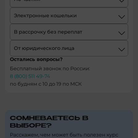
+54
+1-
Электронные кошельки
684
В рассрочку без переплат
+43
От юридического лица
+61
Остались вопросы?
+297
Бесплатный звонок по России:
8 (800) 511 49-74
+358
по будням с 10 до 19 по МСК
+994
+387
СОМНЕВАЕТЕСЬ В
+1-
ВЫБОРЕ?
246
Расскажем, чем может быть полезен курс
+880