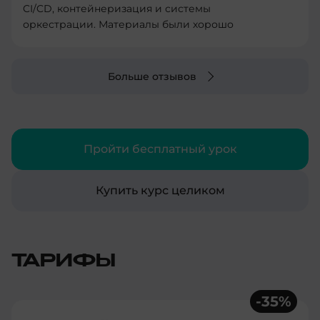
CI/CD, контейнеризация и системы
оркестрации. Материалы были хорошо
структурированы и легко усваивались.
Практические задания были полезными и
помогли закрепить теорию. Рекомендую этот
Больше отзывов
курс всем, кто хочет углубить свои знания в
DevOps и улучшить свои навыки в
автоматизации процессов разработки и
развертывания.
Пройти бесплатный урок
Купить курс целиком
ТАРИФЫ
-
35
%