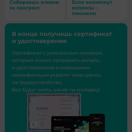
Собираешь ачивки
Если возникнут
за прогресс
вопросы –
поможем
В конце получишь сертификат
и удостоверение
Сертификат с уникальным номером,
который можно проверить онлайн,
и удостоверение о повышении
квалификации укрепят твои шансы
на трудоустройство.
Все будут знать, какой ты молодец!