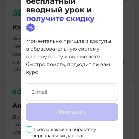
бесплатный
вводный урок и
получите скидку
Карьерный интенсив
Всем студентам мы предоставляем
Моментально пришлем доступы
бесплатный интенсив по карьерному
в образовательную систему
росту, разработанный совместно
на вашу почту и вы сможете
с экспертами из центра развития карьеры
быстро понять, подходит ли вам
«ЭЙЧ»
курс
Английский для IT
Отправить
Дарим нашим студентам мини-курс
по ключевым английским словам в IT,
Я соглашаюсь на
обработку
который сделали совместно с нашими
персональных данных