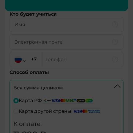
Подробнее о тарифe
Кто будет учиться
Способ оплаты
Вся сумма целиком
+7
Карта РФ
Карта другой страны
+7
К оплате:
+375