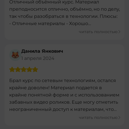
Отличный объёмный курс. Материал
такого не догадался. Это прям дает повод для
преподносится отлично, объёмно, но по делу,
улыбки и социальную новость - поделился
так чтобы разобраться в технологии. Плюсы:
этим с друзьями.
- Отличные материалы - Хорошо
выстроенные практические задачи -
читать полностью
Отличные веселые видео Минусы: - Не
сказал бы, что это минус, но стоит обратить
Данила Янкович
внимание. Курс требует самодисциплины.
1 апреля 2024
Тут ни кто не проведёт за ручку, нет
менторов и наставников. Вы сами получаете
знания и отрабатываете их на практике.
Брал курс по сетевым технологиям, остался
крайне доволен! Материал подается в
крайне понятной форме и с использованием
забавных видео роликов. Еще могу отметить
неограниченный доступ к материалам, что
позволяет всегда восполнять память.
читать полностью
Однозначно рекомендую!