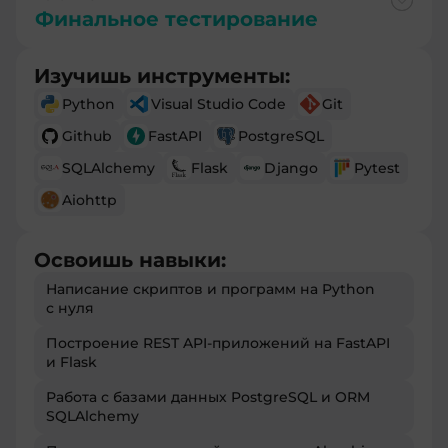
Финальное тестирование
Изучишь инструменты:
Python
Visual Studio Code
Git
Github
FastAPI
PostgreSQL
SQLAlchemy
Flask
Django
Pytest
Aiohttp
Освоишь навыки:
Написание скриптов и программ на Python
с нуля
Построение REST API-приложений на FastAPI
и Flask
Работа с базами данных PostgreSQL и ORM
SQLAlchemy