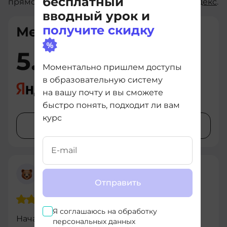
бесплатный
прямо на сайте или оставь свой отзыв на
Яндекc
.
вводный урок и
получите скидку
Мерион
5.0
156 отзывов
·
176 оценок
Моментально пришлем доступы
в образовательную систему
на вашу почту и вы сможете
быстро понять, подходит ли вам
курс
Оставить отзыв
Алексей
4 декабря 2024
Отправить
Я соглашаюсь на
обработку
Начал прохождение курса "Сетевые
персональных данных