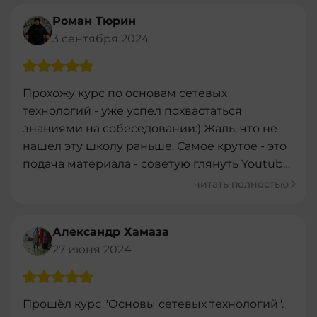
Роман Тюрин
3 сентября 2024
Прохожу курс по основам сетевых
технологий - уже успел похвастаться
знаниями на собеседовании:) Жаль, что не
нашел эту школу раньше. Самое крутое - это
подача материала - советую глянуть Youtube
школы. В самом курсе тоже стараются
читать полностью
разложить всё понятно, добавляют таблицы
и иллюстрации. Почитывать допматериалы
Александр Хамаза
всё равно приходится, как и в любом курсе,
27 июня 2024
но уже имея представление о новой
технологии. А еще в ходе обучения даются
достижения - я сам пользовался Moodle как
Прошёл курс "Основы сетевых технологий".
составитель программ обучения, но до