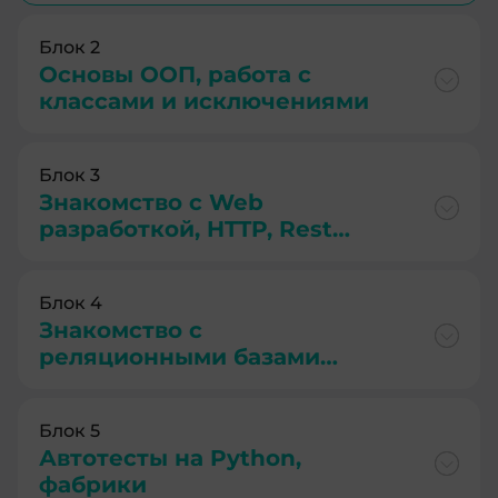
Блок 2
Основы ООП, работа с
классами и исключениями
Блок 3
Знакомство с Web
разработкой, HTTP, Rest
API, протокол WSGI, работа
с датаклассами, первое
Блок 4
веб-приложение.
Знакомство с
Знакомство с git
реляционными базами
данных: СУБД, язык SQL,
Postgres, SQLAlchemy,
Блок 5
миграции схем при
Автотесты на Python,
помощи alembic
фабрики