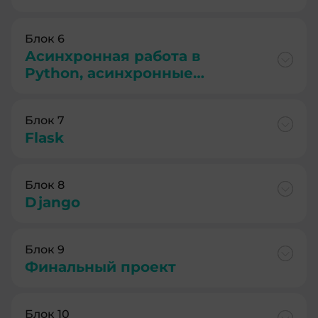
Блок 6
Асинхронная работа в
Python, асинхронные
запросы в сеть,
асинхронная работа с API и
Блок 7
БД
Flask
Блок 8
Django
Блок 9
Финальный проект
Блок 10