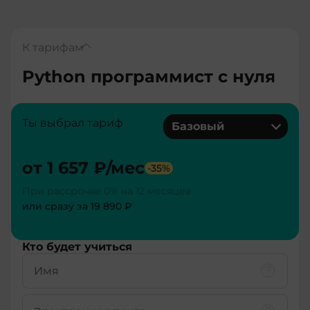
К тарифам
Python программист с нуля
Ты выбрал тариф
Базовый
от
1 657 ₽
/мес
-
35
%
При рассрочке 0% на 12 месяцев
или сразу за
19 890 ₽
Подробнее о тарифe
Кто будет учиться