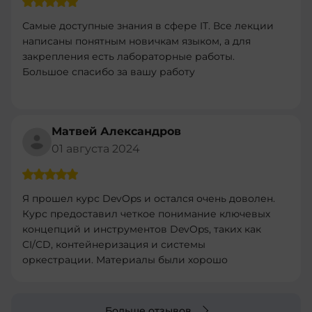
Самые доступные знания в сфере IT. Все лекции
написаны понятным новичкам языком, а для
закрепления есть лабораторные работы.
Большое спасибо за вашу работу
Матвей Александров
01 августа 2024
Я прошел курс DevOps и остался очень доволен.
Курс предоставил четкое понимание ключевых
концепций и инструментов DevOps, таких как
CI/CD, контейнеризация и системы
оркестрации. Материалы были хорошо
структурированы и легко усваивались.
Практические задания были полезными и
помогли закрепить теорию. Рекомендую этот
Больше отзывов