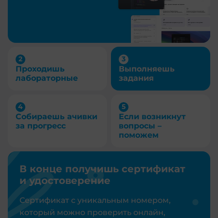
Проходишь
Выполняешь
лабораторные
задания
Собираешь ачивки
Если возникнут
за прогресс
вопросы –
поможем
В конце получишь сертификат
и удостоверение
Сертификат с уникальным номером,
который можно проверить онлайн,