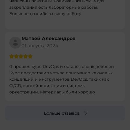
написаны понятным новичкам языком, а для
закрепления есть лабораторные работы.
Большое спасибо за вашу работу
Матвей Александров
01 августа 2024
Я прошел курс DevOps и остался очень доволен.
Курс предоставил четкое понимание ключевых
концепций и инструментов DevOps, таких как
CI/CD, контейнеризация и системы
оркестрации. Материалы были хорошо
структурированы и легко усваивались.
Практические задания были полезными и
помогли закрепить теорию. Рекомендую этот
Больше отзывов
курс всем, кто хочет углубить свои знания в
DevOps и улучшить свои навыки в