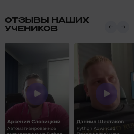
ОТЗЫВЫ НАШИХ
УЧЕНИКОВ
Арсений Словицкий
Даниил Шестаков
Автоматизированное
Python Advanced.
тестирование на Python.
Продвинутый курс.