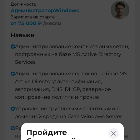
Должность
АдминистраторWindows
Зарплата на старте
от 75 000 ₽
/месяц
Навыки
Администрирование компьютерных сетей,
построенных на базе MS Active Directory
Services
Администрирование сервисов на базе MS
Active Directory: аутентификация,
авторизация, DNS, DHCP, резервное
копирование политик и прочие
Управление групповыми политиками в
доменной среде на базе Windows Server
Распределение прав доступа, создание и
Пройдите
настройка контроллера домена, настройка