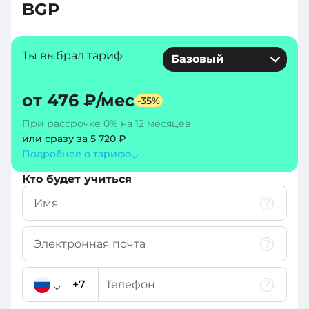
BGP
Ты выбрал тариф
Базовый
от
476 ₽
/мес
-
35
%
При рассрочке 0% на 12 месяцев
или сразу за
5 720 ₽
Подробнее о тарифe
Кто будет учиться