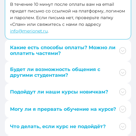
+93
В течение 10 минут после оплаты вам на email
+1
придет письмо со ссылкой на платформу, логином
+1-
и паролем. Если письма нет, проверьте папку
268
«Спам» или свяжитесь с нами по адресу
+243
+1-
info@merionet.ru
.
264
+236
+355
Какие есть способы оплаты? Можно ли
оплатить частями?
+41
+374
+682
Будет ли возможность общения с
+244
другими студентами?
+56
+54
Подойдут ли наши курсы новичкам?
+237
+1-
684
Могу ли я прервать обучение на курсе?
+86
+43
Что делать, если курс не подойдёт?
+57
+61