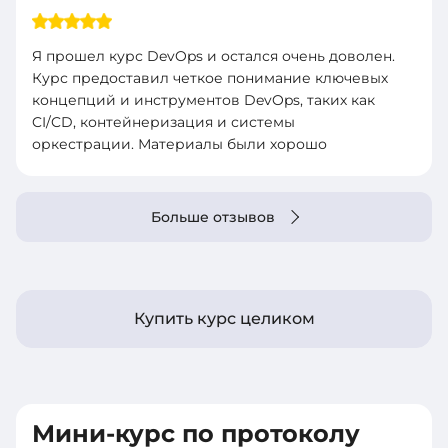
Я прошел курс DevOps и остался очень доволен.
Курс предоставил четкое понимание ключевых
концепций и инструментов DevOps, таких как
CI/CD, контейнеризация и системы
оркестрации. Материалы были хорошо
структурированы и легко усваивались.
Практические задания были полезными и
помогли закрепить теорию. Рекомендую этот
Больше отзывов
курс всем, кто хочет углубить свои знания в
DevOps и улучшить свои навыки в
автоматизации процессов разработки и
развертывания.
Купить курс целиком
Мини-курс по протоколу