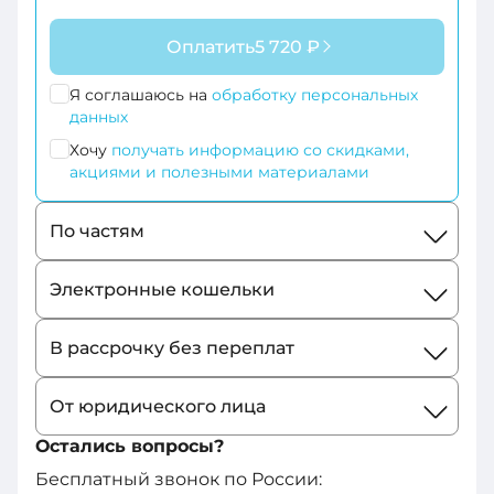
+1-
Оплатить
5 720 ₽
264
+355
Я соглашаюсь на
обработку персональных
данных
+374
Хочу
получать информацию со скидками,
акциями и полезными материалами
+244
По частям
+54
+1-
Электронные кошельки
684
В рассрочку без переплат
+43
От юридического лица
+61
Остались вопросы?
+297
Бесплатный звонок по России: