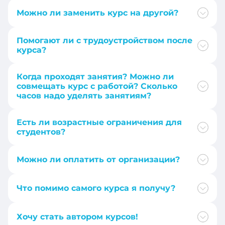
+506
Можно ли заменить курс на другой?
+297
+53
Помогают ли с трудоустройством после
+358
курса?
+238
+994
Когда проходят занятия? Можно ли
+599
совмещать курс с работой? Сколько
+387
часов надо уделять занятиям?
+357
+1-
246
Есть ли возрастные ограничения для
+420
студентов?
+880
+49
Можно ли оплатить от организации?
+32
+253
+226
Что помимо самого курса я получу?
+45
+359
Хочу стать автором курсов!
+1-