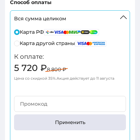
Способ оплаты
Вся сумма целиком
+7
Карта РФ
Карта другой страны
+7
К оплате:
+375
5 720 ₽
8 800 ₽
+998
Цена со скидкой
35
%
Акция действует до
11 августа
+376
+971
+93
Применить
+1-
268