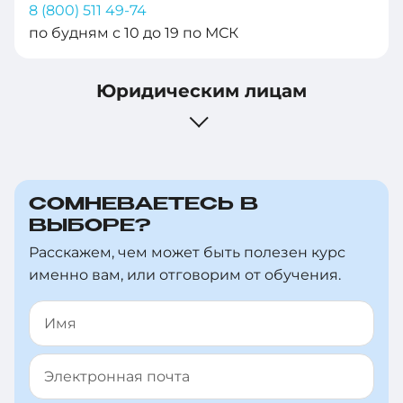
8 (800) 511 49-74
+358
по будням с 10 до 19 по МСК
+994
Юридическим лицам
+387
+1-
246
+880
СОМНЕВАЕТЕСЬ В
ВЫБОРЕ?
+32
Расскажем, чем может быть полезен курс
+226
именно вам, или отговорим от обучения.
+359
+973