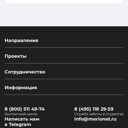
767
+973
+1-
809
+257
+213
+229
Направления
+593
+1-
441
+372
Проекты
+673
+20
Сотрудничество
+591
+291
+55
Информация
+34
+1-
242
8 (800) 511 49-74
8 (495) 118 29-59
+251
Контактный центр
Служба заботы о студентах
+975
Написать нам
info@merionet.ru
+679
в Telegram