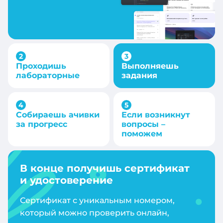
Проходишь
Выполняешь
лабораторные
задания
Собираешь ачивки
Если возникнут
за прогресс
вопросы –
поможем
В конце получишь сертификат
и удостоверение
Сертификат с уникальным номером,
который можно проверить онлайн,