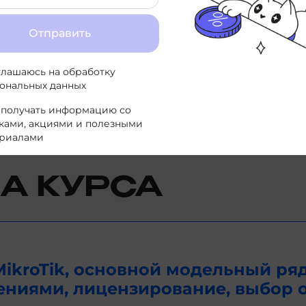
Се
Отправить
Рук
инф
исп
глашаюсь на
обработку
ональных данных
 получать информацию со
ками, акциями и полезными
риалами
А КУРСА
ikroTik, основной модельный ря
ениями, лицензирование, выбор 