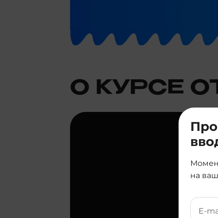
О КУРСЕ О
Про
вво
Момен
на ваш