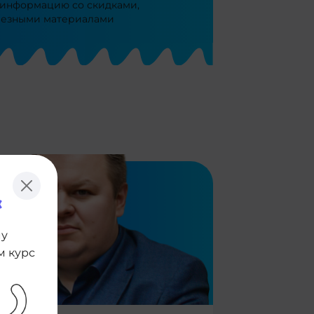
 информацию со скидками,
лезными материалами
му
м курс