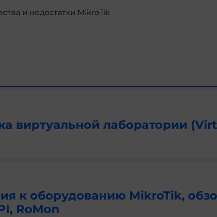
тва и недостатки MikroTik
а виртуальной лаборатории (Virt
я к оборудованию MikroTik, обз
PI, RoMon