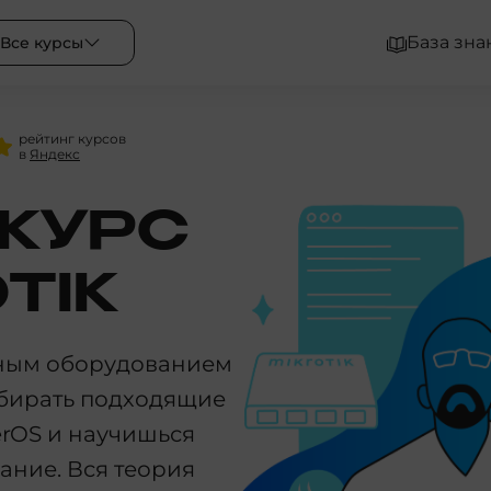
База зна
Все курсы
рейтинг курсов
в
Яндекс
КУРС
TIK
рным оборудованием
выбирать подходящие
erOS и научишься
ание. Вся теория