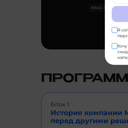
Я со
перс
Хочу
скид
мате
ПРОГРАММ
Блок 1
История компании M
перед другими реш