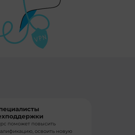
пециалисты
ехподдержки
урс поможет повысить
валификацию, освоить новую