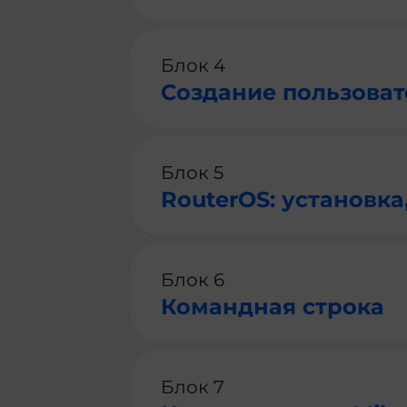
Блок 4
Создание пользовате
Блок 5
RouterOS: установка
Блок 6
Командная строка
Блок 7