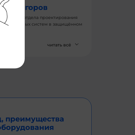
ргей Егоров
оводитель отдела проектирования
ормационных систем в защищённом
олнении
читать всё
д, преимущества
оборудования