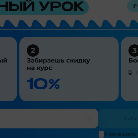
НЫЙ УРОК
2
3
ый
Забираешь скидку
Бо
на курс
10%
Полу
Я соглашаюсь