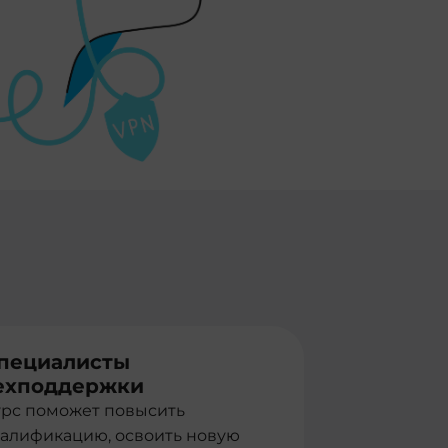
пециалисты
ехподдержки
урс поможет повысить
валификацию, освоить новую