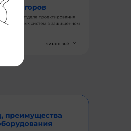
ргей Егоров
оводитель отдела проектирования
ормационных систем в защищённом
олнении
читать всё
д, преимущества
оборудования