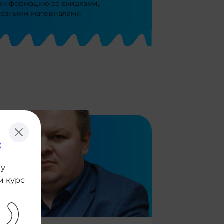
 информацию со скидками,
лезными материалами
му
м курс