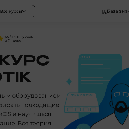
База зна
Все курсы
рейтинг курсов
в
Яндекс
КУРС
TIK
рным оборудованием
выбирать подходящие
erOS и научишься
ание. Вся теория