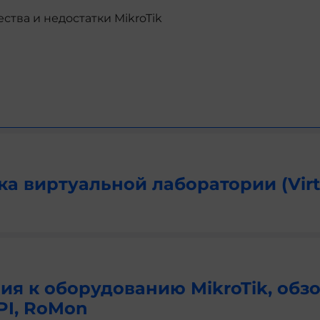
тва и недостатки MikroTik
а виртуальной лаборатории (Virt
я к оборудованию MikroTik, обз
PI, RoMon