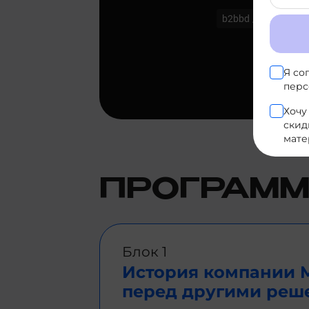
Я со
перс
Хочу
скид
мате
ПРОГРАММ
Блок 1
История компании M
перед другими реш