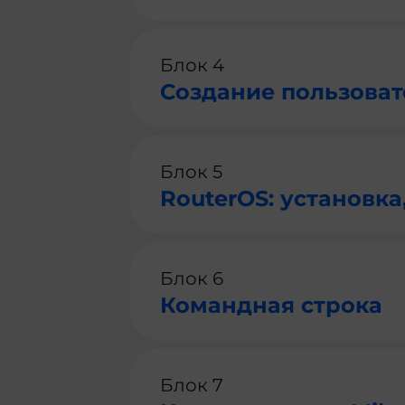
Блок 4
Создание пользовате
Блок 5
RouterOS: установка
Блок 6
Командная строка
Блок 7