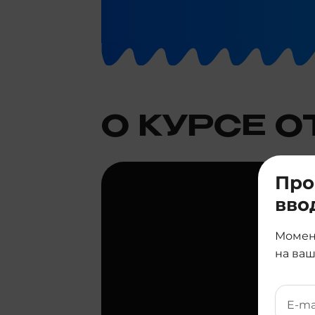
О КУРСЕ О
Про
вво
Момен
на ваш