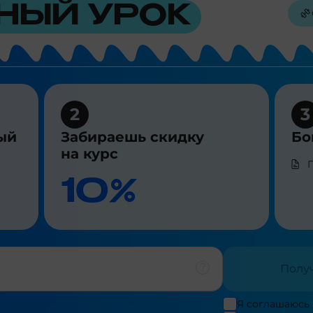
НЫЙ УРОК
2
3
ый
Забираешь скидку
Бо
на курс
10%
Полу
Я соглашаюсь