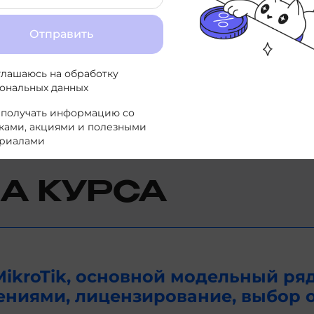
Се
Отправить
Рук
инф
исп
глашаюсь на
обработку
ональных данных
 получать информацию со
ками, акциями и полезными
риалами
А КУРСА
ikroTik, основной модельный ря
ениями, лицензирование, выбор 