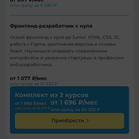
или сразу за
9 680 ₽
Фронтенд-разработчик с нуля
Освой фронтенд с нуля до Junior: HTML, CSS, JS,
работа с Figma, адаптивная вёрстка и основы
React. Научишься создавать современные
интерфейсы и уверенно стартуешь в профессии
веб-разработчика.
от
1 077 ₽
/мес
или сразу за
12 930 ₽
Комплект из 2 курсов
от
1 696 ₽
/мес
от
1 885 ₽
/мес
или сразу за
22 620 ₽
или сразу за
20 350 ₽
Приобрести