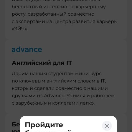
бесплатный интенсив по карьерному
росту, разработанный совместно
с экспертами из центра развития карьеры
«ЭЙЧ»
Английский для IT
Дарим нашим студентам мини-курс
по ключевым английским словам в IT,
который сделали совместно с нашими
друзьями из Advance. Учимся и работаем
с зарубежными коллегами легко.
Пройдите
Бесплатный перевод между
курсами