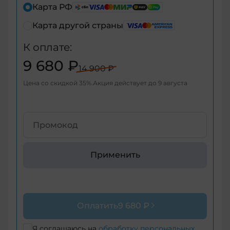
+7
Карта РФ
Карта другой страны
+7
К оплате:
+375
9 680 ₽
14 900 ₽
+998
Цена со скидкой
35
%
Акция действует до
9 августа
+376
+971
+93
Применить
+1-
268
+1-
Оплатить
9 680 ₽
264
+355
Я соглашаюсь на
обработку персональных