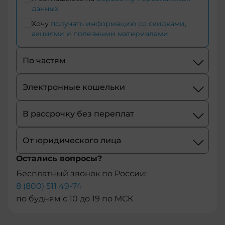
данных
+374
Хочу
получать информацию со скидками,
акциями и полезными материалами
+244
По частям
+54
+1-
Электронные кошельки
684
В рассрочку без переплат
+43
От юридического лица
+61
Остались вопросы?
+297
Бесплатный звонок по России:
8 (800) 511 49-74
+358
по будням с 10 до 19 по МСК
+994