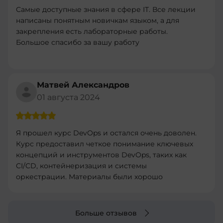
Самые доступные знания в сфере IT. Все лекции
написаны понятным новичкам языком, а для
закрепления есть лабораторные работы.
Большое спасибо за вашу работу
Матвей Александров
01 августа 2024
Я прошел курс DevOps и остался очень доволен.
Курс предоставил четкое понимание ключевых
концепций и инструментов DevOps, таких как
CI/CD, контейнеризация и системы
оркестрации. Материалы были хорошо
структурированы и легко усваивались.
Практические задания были полезными и
помогли закрепить теорию. Рекомендую этот
Больше отзывов
курс всем, кто хочет углубить свои знания в