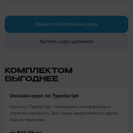
DevOps и улучшить свои навыки в
автоматизации процессов разработки и
развертывания.
Пройти бесплатный урок
Купить курс целиком
КОМПЛЕКТОМ
ВЫГОДНЕЕ
Онлайн-курс по TypeScript
Научись TypeScript: типизация, интерфейсы и
строгий контроль. Все темы закрепляются через
код на практике.
от
807 ₽
/мес