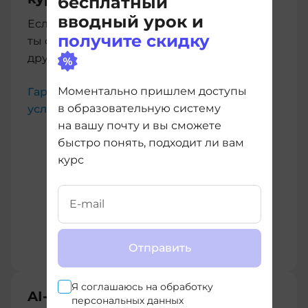
бесплатный
вводный урок и
Если купленный курс тебе не подойдет,
получите скидку
ты сможешь бесплатно перейти на любой
другой без дополнительных расходов
Моментально пришлем доступы
Гарантии имеют юридическую силу,
в образовательную систему
условия прописаны в Договоре-оферте
на вашу почту и вы сможете
быстро понять, подходит ли вам
курс
Отправить
Я соглашаюсь на
обработку
AI-помощник
персональных данных