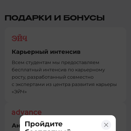
ПОДАРКИ И БОНУСЫ
Карьерный интенсив
Всем студентам мы предоставляем
бесплатный интенсив по карьерному
росту, разработанный совместно
с экспертами из центра развития карьеры
«ЭЙЧ»
Пройдите
Английский для IT