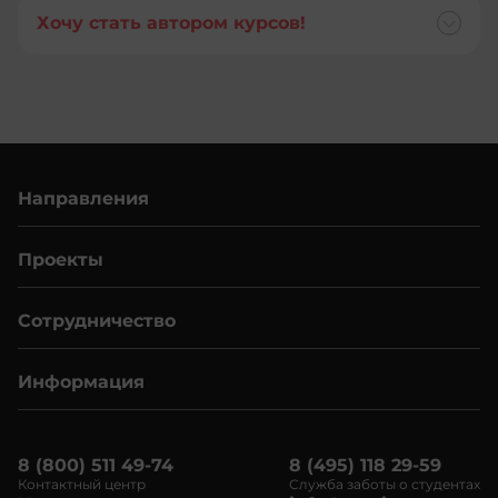
+359
Хочу стать автором курсов!
+1-
767
+973
+1-
809
+257
+213
+229
Направления
+593
+1-
441
+372
Проекты
+673
+20
Сотрудничество
+591
+291
+55
Информация
+34
+1-
242
8 (800) 511 49-74
8 (495) 118 29-59
+251
Контактный центр
Служба заботы о студентах
+975