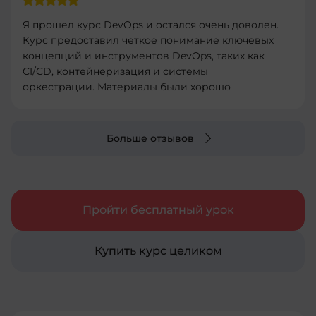
Я прошел курс DevOps и остался очень доволен.
Курс предоставил четкое понимание ключевых
концепций и инструментов DevOps, таких как
CI/CD, контейнеризация и системы
оркестрации. Материалы были хорошо
структурированы и легко усваивались.
Практические задания были полезными и
помогли закрепить теорию. Рекомендую этот
Больше отзывов
курс всем, кто хочет углубить свои знания в
DevOps и улучшить свои навыки в
автоматизации процессов разработки и
развертывания.
Пройти бесплатный урок
Купить курс целиком