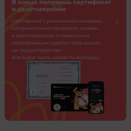
В конце получишь сертификат
и удостоверение
Сертификат с уникальным номером,
который можно проверить онлайн,
и удостоверение о повышении
квалификации укрепят твои шансы
на трудоустройство.
Все будут знать, какой ты молодец!