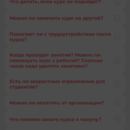
Что делать, если курс не подойдёт?
+57
+61
+506
Можно ли заменить курс на другой?
+297
+53
Помогают ли с трудоустройством после
+358
курса?
+238
+994
Когда проходят занятия? Можно ли
+599
совмещать курс с работой? Сколько
+387
часов надо уделять занятиям?
+357
+1-
246
Есть ли возрастные ограничения для
+420
студентов?
+880
+49
Можно ли оплатить от организации?
+32
+253
+226
Что помимо самого курса я получу?
+45