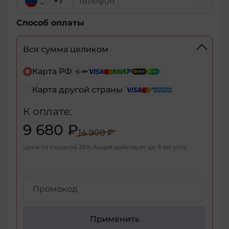
Способ оплаты
Вся сумма целиком
+7
Карта РФ
Карта другой страны
+7
К оплате:
+375
9 680 ₽
14 900 ₽
+998
Цена со скидкой
35
%
Акция действует до
9 августа
+376
+971
+93
Применить