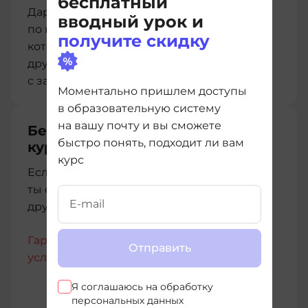
бесплатный
Дарим нашим студентам мини-курс
вводный урок и
по ключевым английским словам в IT,
получите скидку
который сделали совместно с нашими
друзьями из Advance. Учимся и работаем
с зарубежными коллегами легко.
Моментально пришлем доступы
в образовательную систему
на вашу почту и вы сможете
Бесплатный перевод между
быстро понять, подходит ли вам
курсами
курс
Если купленный курс тебе не подойдет,
ты сможешь бесплатно перейти на любой
другой без дополнительных расходов
Гарантии имеют юридическую силу,
Отправить
условия прописаны в Договоре-оферте
Я соглашаюсь на
обработку
персональных данных