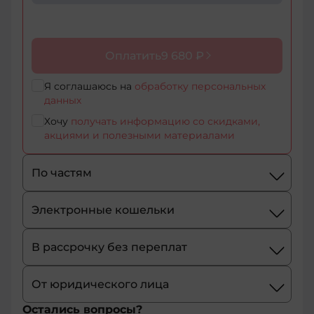
+1-
268
+1-
Оплатить
9 680 ₽
264
+355
Я соглашаюсь на
обработку персональных
данных
+374
Хочу
получать информацию со скидками,
акциями и полезными материалами
+244
По частям
+54
+1-
Электронные кошельки
684
В рассрочку без переплат
+43
От юридического лица
+61
Остались вопросы?