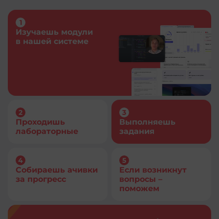
Изучаешь модули
в нашей системе
Проходишь
Выполняешь
лабораторные
задания
Собираешь ачивки
Если возникнут
за прогресс
вопросы –
поможем