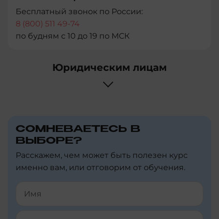
+297
Бесплатный звонок по России:
8 (800) 511 49-74
+358
по будням с 10 до 19 по МСК
+994
Юридическим лицам
+387
+1-
246
+880
СОМНЕВАЕТЕСЬ В
ВЫБОРЕ?
+32
Расскажем, чем может быть полезен курс
+226
именно вам, или отговорим от обучения.
+359
+973