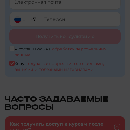
+257
+229
+1-
Получить консультацию
441
Я соглашаюсь на
обработку персональных
+673
данных
+7
Хочу
получать информацию со скидками,
+591
акциями и полезными материалами
+7
+55
+375
+1-
242
ЧАСТО ЗАДАВАЕМЫЕ
+998
ВОПРОСЫ
+975
+376
+267
Как получить доступ к курсам после
+971
оплаты?