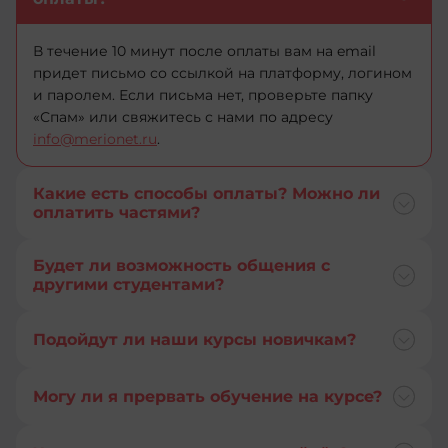
+501
+93
В течение 10 минут после оплаты вам на email
+1
придет письмо со ссылкой на платформу, логином
+1-
и паролем. Если письма нет, проверьте папку
268
«Спам» или свяжитесь с нами по адресу
+243
+1-
info@merionet.ru
.
264
+236
+355
Какие есть способы оплаты? Можно ли
оплатить частями?
+41
+374
+682
Будет ли возможность общения с
+244
другими студентами?
+56
+54
Подойдут ли наши курсы новичкам?
+237
+1-
684
Могу ли я прервать обучение на курсе?
+86
+43