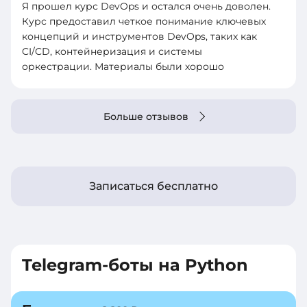
Я прошел курс DevOps и остался очень доволен.
Курс предоставил четкое понимание ключевых
концепций и инструментов DevOps, таких как
CI/CD, контейнеризация и системы
оркестрации. Материалы были хорошо
структурированы и легко усваивались.
Практические задания были полезными и
помогли закрепить теорию. Рекомендую этот
Больше отзывов
курс всем, кто хочет углубить свои знания в
DevOps и улучшить свои навыки в
автоматизации процессов разработки и
развертывания.
Записаться бесплатно
Telegram-боты на Python