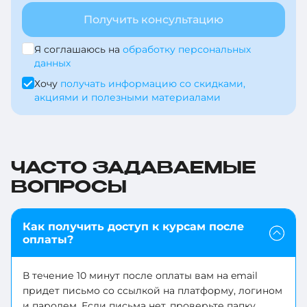
Получить консультацию
+54
Я соглашаюсь на
+1-
обработку персональных
данных
684
+7
Хочу
получать информацию со скидками,
+43
акциями и полезными материалами
+7
+61
+375
+297
ЧАСТО ЗАДАВАЕМЫЕ
+998
ВОПРОСЫ
+358
+376
+994
Как получить доступ к курсам после
+971
оплаты?
+387
+93
В течение 10 минут после оплаты вам на email
+1-
придет письмо со ссылкой на платформу, логином
+1-
246
и паролем. Если письма нет, проверьте папку