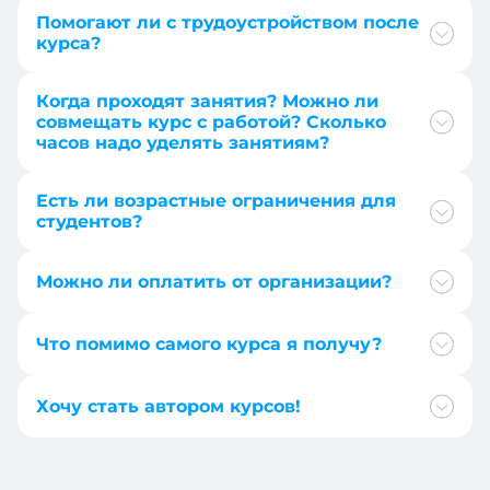
+591
Помогают ли с трудоустройством после
+358
курса?
+55
+994
+1-
Когда проходят занятия? Можно ли
242
совмещать курс с работой? Сколько
+387
часов надо уделять занятиям?
+975
+1-
246
Есть ли возрастные ограничения для
+267
студентов?
+880
+501
Можно ли оплатить от организации?
+32
+1
+226
Что помимо самого курса я получу?
+243
+359
Хочу стать автором курсов!
+236
+973
+41