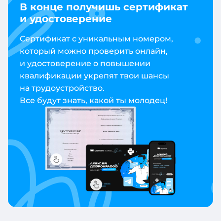
В конце получишь сертификат
и удостоверение
Сертификат с уникальным номером,
который можно проверить онлайн,
и удостоверение о повышении
квалификации укрепят твои шансы
на трудоустройство.
Все будут знать, какой ты молодец!