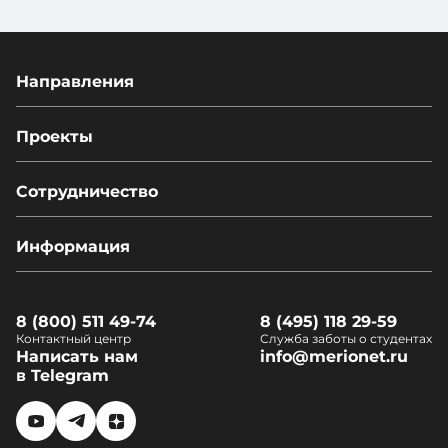
+257
+682
+229
Направления
+56
+1-
441
+237
Проекты
+673
+86
Сотрудничество
+591
+57
+55
Информация
+506
+1-
242
8 (800) 511 49-74
8 (495) 118 29-59
+53
Контактный центр
Служба заботы о студентах
+975
Написать нам
info@merionet.ru
+238
в Telegram
+267
+599
+501