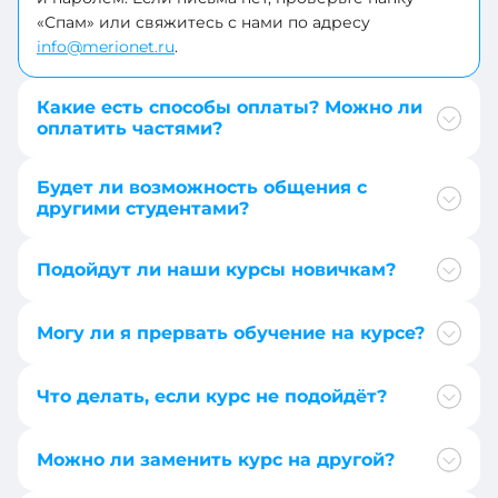
268
+880
«Спам» или свяжитесь с нами по адресу
+1-
info@merionet.ru
.
264
+32
+355
Какие есть способы оплаты? Можно ли
оплатить частями?
+226
+374
+359
Будет ли возможность общения с
+244
другими студентами?
+973
+54
Подойдут ли наши курсы новичкам?
+257
+1-
684
Могу ли я прервать обучение на курсе?
+229
+43
+1-
Что делать, если курс не подойдёт?
441
+61
+673
Можно ли заменить курс на другой?
+297