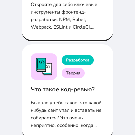
Откройте для себя ключевые
инструменты фронтенд-
разработки: NPM, Babel,
Webpack, ESLint и CircleCI.
Узнайте, как они облегчают
жизнь разработчикам, решая
распространенные проблемы и
повышая качество кода.
Разработка
Теория
Что такое код-ревью?
Бывало у тебя такое, что какой-
нибудь сайт упал и вставать не
собирается? Это очень
неприятно, особенно, когда
после этого вся работа просто