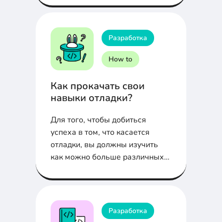
встаёт. А это всё потому что
кто-то не делал код-ревью.
Сейчас объясним что это такое.
Разработка
How to
Как прокачать свои
навыки отладки?
Для того, чтобы добиться
успеха в том, что касается
отладки, вы должны изучить
как можно больше различных
методов отладки. Большую
часть этих методов описали в
этой статье.
Разработка