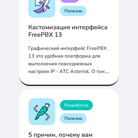
Полезно
Кастомизация интерфейса
FreePBX 13
Графический интерфейс FreePBX
13 это удобная платформа для
выполнения повседневных
настроек IP - АТС Asterisk. О том,
как кастомизировать панель и
вкладки в ФриПБКС, чтобы
работать с ним стало еще удобнее
- расскажем в статье...
Разработка
Полезно
5 причин, почему вам