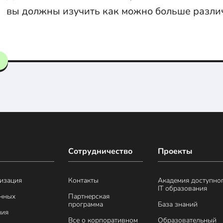
вы должны изучить как можно больше разли
отладки. Большую часть этих методов описали
Сотрудничество
Проекты
изация
Контакты
Академия доступно
IT образования
анных
Партнерская
программа
База знаний
ния
Все о корпоративном
Образовательный