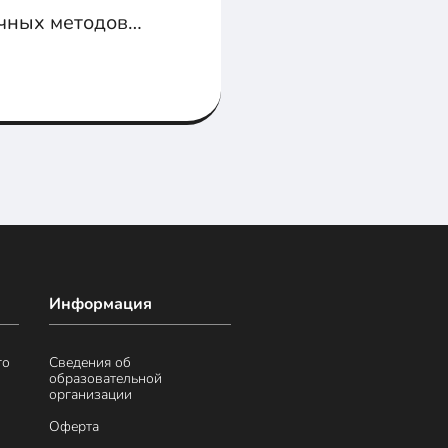
чных методов
 в этой статье.
Информация
го
Сведения об
образовательной
организации
Оферта