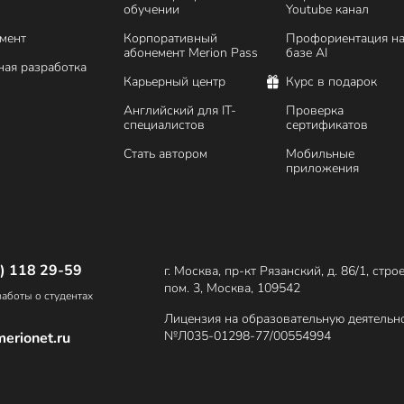
обучении
Youtube канал
мент
Корпоративный
Профориентация н
абонемент Merion Pass
базе AI
ая разработка
Карьерный центр
Курс в подарок
Английский для IT-
Проверка
специалистов
сертификатов
Стать автором
Мобильные
приложения
) 118 29-59
г. Москва, пр-кт Рязанский, д. 86/1, стро
пом. 3, Москва, 109542
аботы о студентах
Лицензия на образовательную деятельн
№Л035-01298-77/00554994
erionet.ru