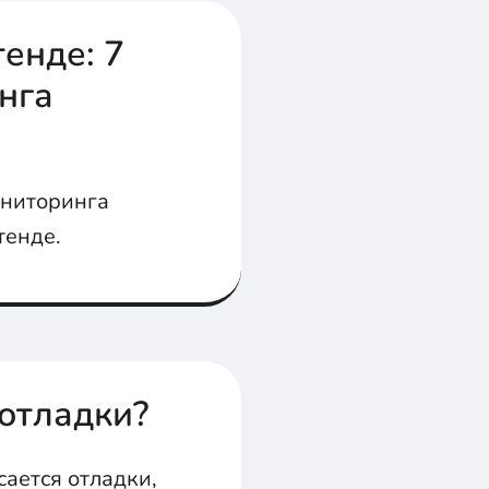
енде: 7
нга
ониторинга
тенде.
 отладки?
сается отладки,