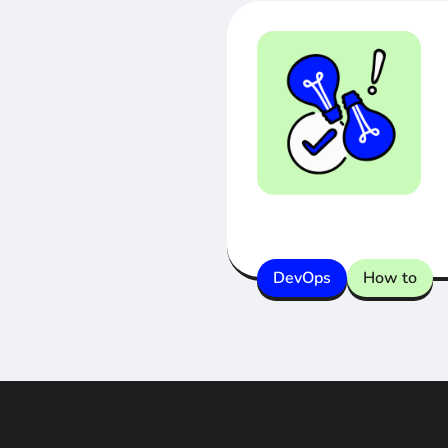
DevOps
How to