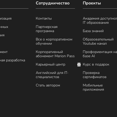
Сотрудничество
Проекты
изация
Контакты
Академия доступно
IT образования
анных
Партнерская
программа
База знаний
ния
Все о корпоративном
Образовательный
обучении
Youtube канал
мент
Корпоративный
Профориентация н
абонемент Merion Pass
базе AI
ая разработка
Карьерный центр
Курс в подарок
Английский для IT-
Проверка
специалистов
сертификатов
Стать автором
Мобильные
приложения