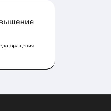
овышение
редотвращения