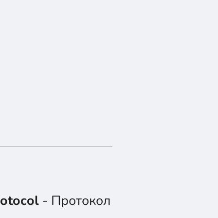
rotocol
- Протокол