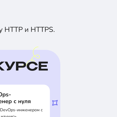
у HTTP и HTTPS.
КУРСЕ
Ops-
нер с нуля
 DevOps-инженером с
 научись