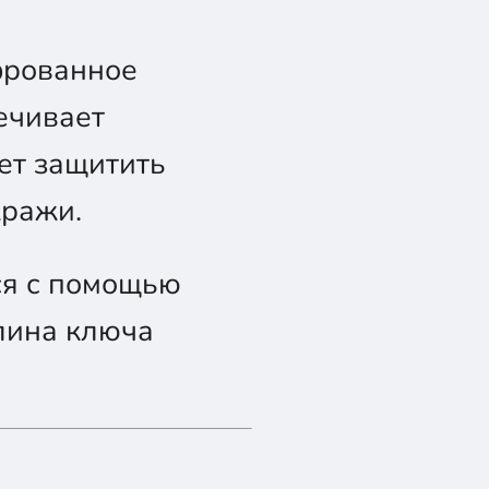
фрованное
ечивает
ет защитить
ражи.
ся с помощью
лина ключа