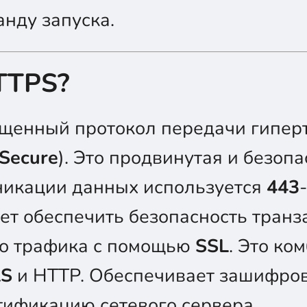
нду запуска.
TTPS?
ищенный протокол передачи гиперт
 Secure
). Это продвинутая и безоп
никации данных используется
443
ет обеспечить безопасность транз
о трафика с помощью
SSL
. Это ко
LS
и HTTP. Обеспечивает зашифро
тификацию сетевого сервера.