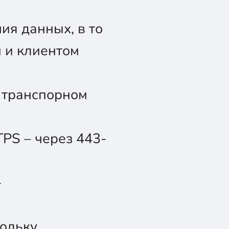
ия данных, в то
 и клиентом
а транспорном
TPS – через 443-
-
кольку