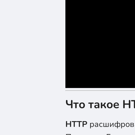
Что такое H
HTTP
расшифров