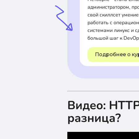
администратором, пр
свой скиллсет умени
работать с операцио
системами линукс и с
большой шаг к DevOp
Подробнее о ку
Видео: HTTP
разница?