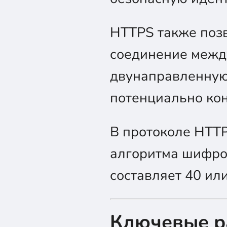
HTTPS также поз
соединение между
двунаправленную 
потенциально ко
В протоколе HTT
алгоритма шифро
составляет 40 или
Ключевые р