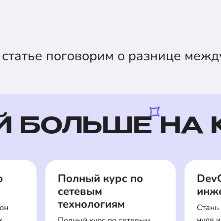
 статье поговорим о разнице межд
Й БОЛЬШЕ НА 
о
Полный курс по
Dev
сетевым
инже
технологиям
ион
Стань
x
нуля и
Полный курс по сетевым