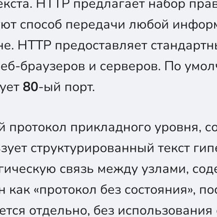
кста. HTTP предлагает набор прав
уют способ передачи любой инфор
е. HTTP предоставляет стандартн
еб-браузеров и серверов. По умо
зует
80
-ый порт.
ой протокол прикладного уровня, 
ьзует структурированный текст гип
гическую связь между узлами, сод
н как «протокол без состояния», п
тся отдельно, без использования