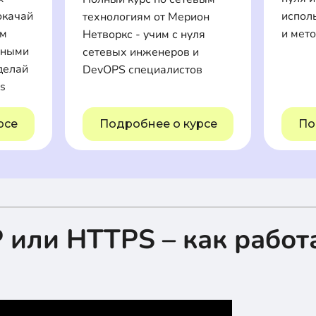
окачай
испол
технологиям от Мерион
ем
и мет
Нетворкс - учим с нуля
нными
сетевых инженеров и
делай
DevOPS специалистов
s
рсе
Подробнее о курсе
По
 или HTTPS – как работа