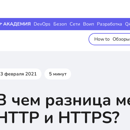
 АКАДЕМИЯ
DevOps
Безоп
Сети
Воип
Разработка
Q
How to
Обзоры
23 февраля 2021
5 минут
В чем разница 
HTTP и HTTPS?