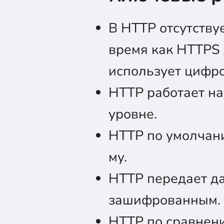
В HTTP отсутству
время как HTTPS 
использует цифро
HTTP работает на
уровне.
HTTP по умолчани
му.
HTTP передает да
зашифрованным.
HTTP по сравнени