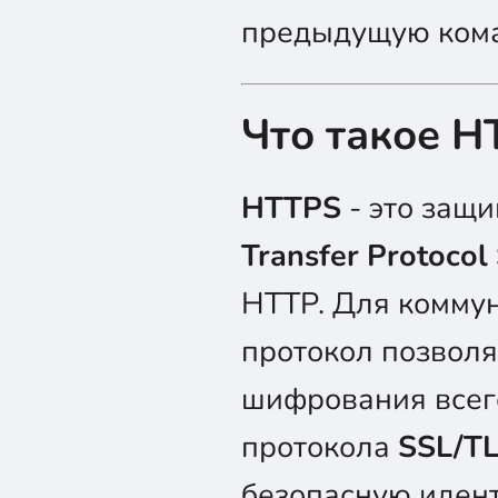
предыдущую кома
Что такое H
HTTPS
- это защ
Transfer Protocol
HTTP. Для комму
протокол позволя
шифрования всег
протокола
SSL/T
безопасную иден