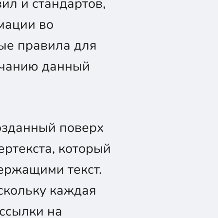
ил и стандартов,
мации во
ые правила для
лчанию данный
созданный поверх
ертекста, который
ержащими текст.
оскольку каждая
 ссылки на