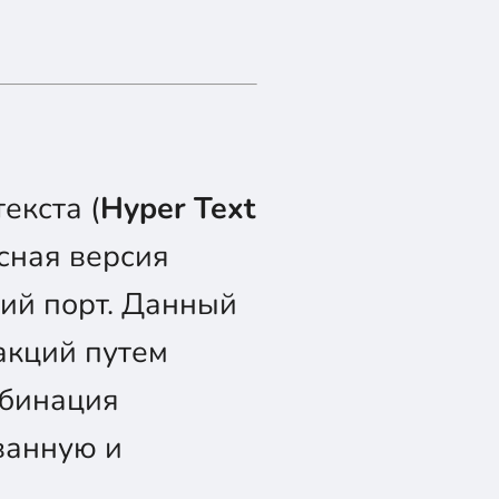
екста (
Hyper Text
асная версия
-ий порт. Данный
акций путем
мбинация
ванную и