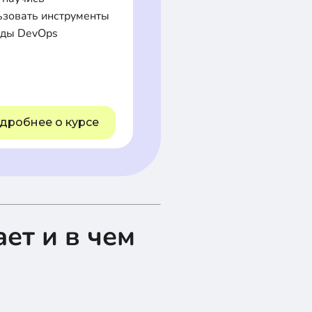
ьзовать инструменты
оды DevOps
дробнее о курсе
ет и в чем