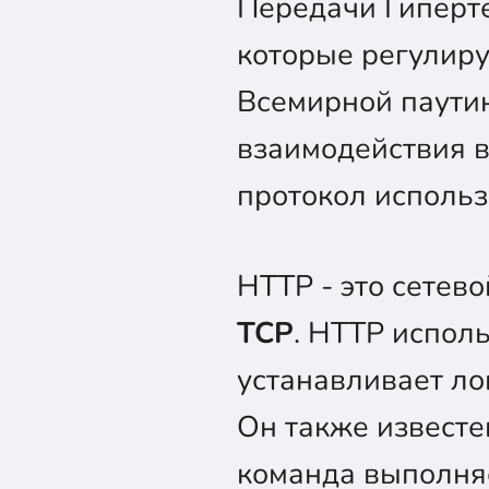
Передачи Гиперте
которые регулир
Всемирной паутин
взаимодействия в
протокол исполь
HTTP - это сетев
TCP
. HTTP испол
устанавливает ло
Он также известе
команда выполняе