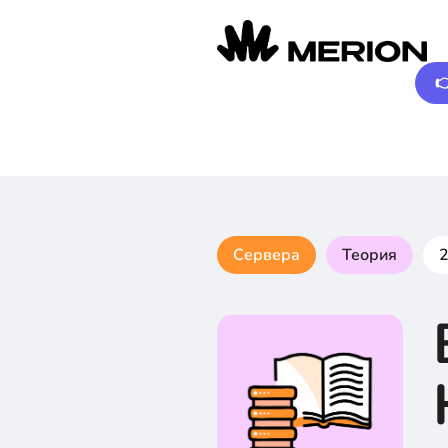

Сервера
Теория