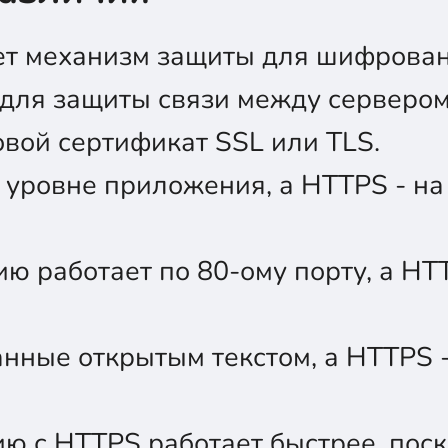
ет механизм защиты для шифрован
для защиты связи между сервером
вой сертификат SSL или TLS.
 уровне приложения, а HTTPS - н
ю работает по 80-ому порту, а HT
нные открытым текстом, а HTTPS 
ю с HTTPS работает быстрее, пос