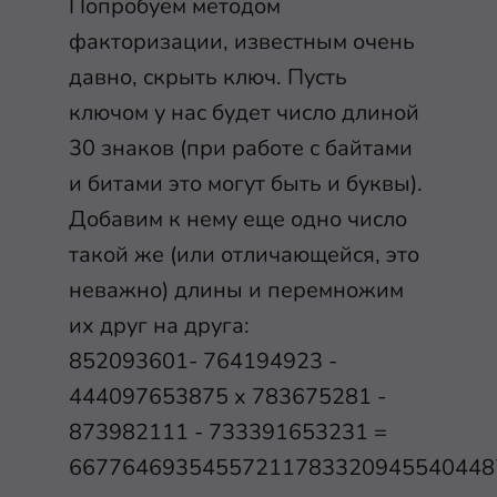
Попробуем методом
факторизации, известным очень
давно, скрыть ключ. Пусть
ключом у нас будет число длиной
30 знаков (при работе с байтами
и битами это могут быть и буквы).
Добавим к нему еще одно число
такой же (или отличающейся, это
неважно) длины и перемножим
их друг на друга:
852093601- 764194923 -
444097653875 х 783675281 -
873982111 - 733391653231 =
66776469354557211783320945540448