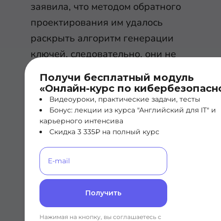
заявила, что методом обратного
проектирования им удалось
раскрыть алгоритм генерации
ключей, следовательно, они не
являются случайной
Получи бесплатный модуль
последовательностью, а вполне
«Онлайн-курс по кибербезопасн
предсказуемы. Тем не менее,
Видеоуроки, практические задачи, тесты
Бонус: лекции из курса "Английский для IT" и
"Кузнечик" вполне может
карьерного интенсива
использоваться для ручного
Скидка 3 335₽ на полный курс
ввода ключа, а это полностью
нивелирует данную уязвимость.
Получить
Нажимая на кнопку, вы соглашаетесь с