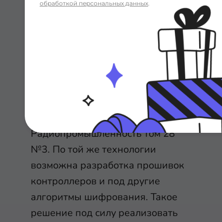
обработкой персональных данных
.
Большое преимущество
алгоритма "Кузнечик" - он может
применяться без операционной
системы и компьютера.
Необходимы лишь маломощные
микроконтроллеры. Этот способ
описан в журнале
Радиопромышленность том 28
№3. По той же технологии
возможна разработка прошивок
контроллеров и под другие
алгоритмы шифрования. Такое
решение под силу реализовать