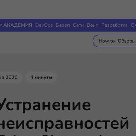
 АКАДЕМИЯ
DevOps
Безоп
Сети
Воип
Разработка
Q
How to
Обзоры
ня 2020
4 минуты
Устранение
неисправностей