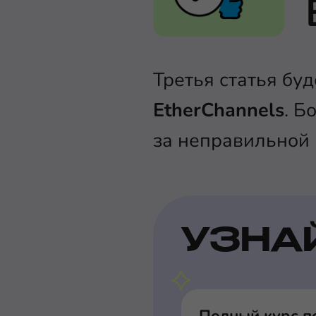
Третья статья бу
EtherChannels
. Б
за неправильной
УЗНА