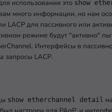
для использования это
show ethe
т вам много информации, но нам ос
 ли LACP для пассивного или актив
ивном режиме будут "активно" пы
erChannel. Интерфейсы в пассивн
на запросы LACP.
ды
на
show etherchannel detail
 был настроен для PAgP, и интерф