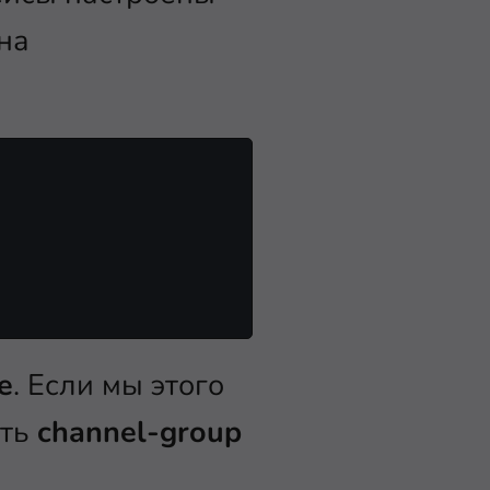
на
e
. Если мы этого
ить
channel-group