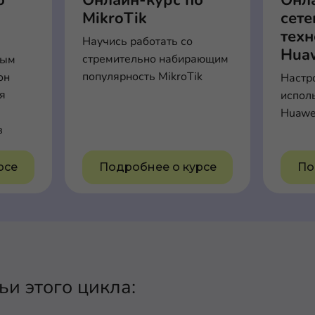
о
Онлайн-курс по
Онл
MikroTik
сет
тех
Научись работать со
Hua
стремительно набирающим
вым
популярность MikroTik
он
Настр
ля
испол
Huawe
в
рсе
Подробнее о курсе
По
и этого цикла: