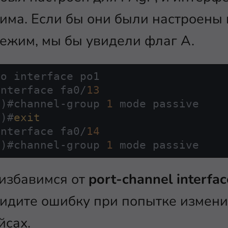
ма. Если бы они были настроены 
ежим, мы бы увидели флаг А.
o interface po1

interface fa0/
13
f
)#channel-group 
1
 mode passive

f
)#
exit
interface fa0/
14
f
)#channel-group 
1
 избавимся от
port-channel interfac
видите ошибку при попытке измен
йсах.