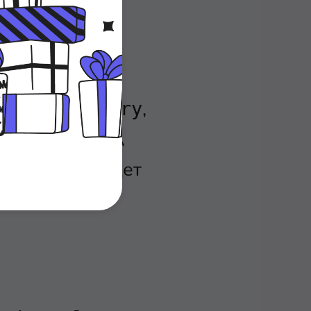
спользуйте
,
annel summary
о коммутатор A
никогда не будет