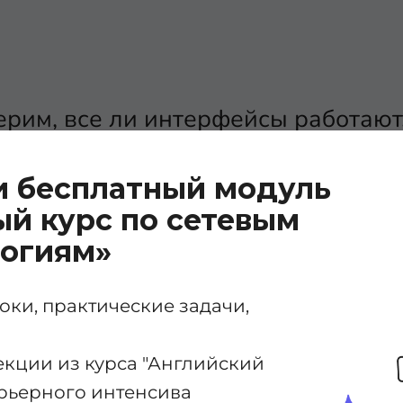
рим, все ли интерфейсы работают.
и бесплатный модуль
й курс по сетевым
логиям»
ки, практические задачи,
ить, что
port-channel interfac
екции из курса "Английский
карьерного интенсива