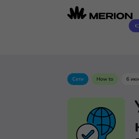

Сети
How to
6 ию