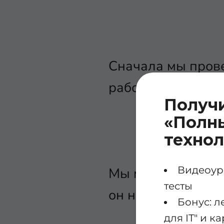
Сначала мы прове
работают.
Получ
«Полны
техно
Видеоуро
Мы можем провер
тесты
он не работает.
Бонус: л
для IT" и 