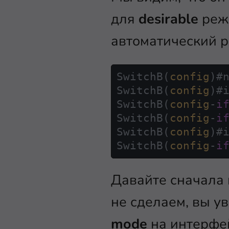
для
desirable
режи
автоматический р
SwitchB(
config
)#n
SwitchB(
config
)#
SwitchB(
config
-
i
SwitchB(
config
-
i
SwitchB(
config
)#
SwitchB(
config
-
i
Давайте сначала
не сделаем, вы у
mode
на интерфе