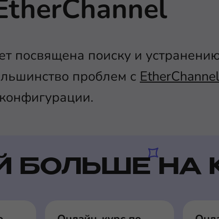
EtherChannel
дет посвящена поиску и устранени
ольшинство проблем с
EtherChanne
 конфигурации.
Й БОЛЬШЕ НА 