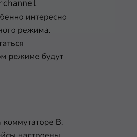
rchannel
обенно интересно
ного режима.
таться
ом режиме будут
 коммутаторе B.
ейсы настроены