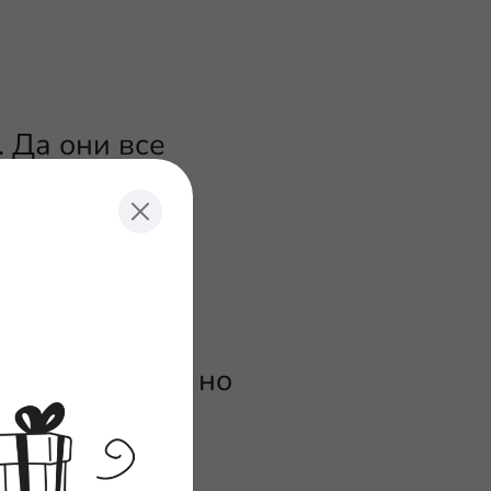
 Да они все
был создан, но
e