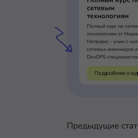
Полный курс п
сетевым
технологиям
Полный курс по сете
технологиям от Мери
Нетворкс - учим с ну
сетевых инженеров и
DevOPS специалисто
Подробнее о ку
Предыдущие стать