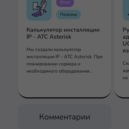
Воип
Полезно
Калькулятор инсталляции
Р
IP - АТС Asterisk
ад
U
Мы создали калькулятор
я
инсталляции IP - АТС Asterisk. При
Ск
планировании сервера и
ад
необходимого оборудования
на
заполните соответствующие поля
для расчета производительности,
шлюзов и плат
Комментарии