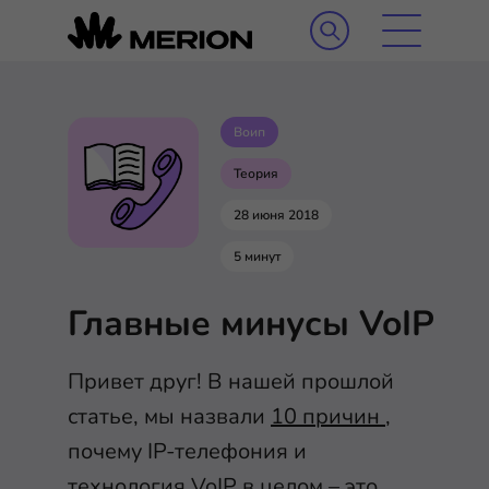
Воип
Теория
28 июня 2018
5 минут
Главные минусы VoIP
Привет друг! В нашей прошлой
статье, мы назвали
10 причин
,
почему IP-телефония и
технология VoIP в целом – это